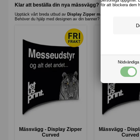
personliga uppgifter. 
Klar att beställa din nya mässvägg?
för att blockera dem 
Upptäck vårt breda utbud av
Display Zipper mässväggar
hos LetUsPr
Behöver du hjälp med designen av din banner? Vi erbjuder grafisk assis
Nödvändiga
Mässvägg - Display Zipper
Mässvägg - Displ
Curved
Curved