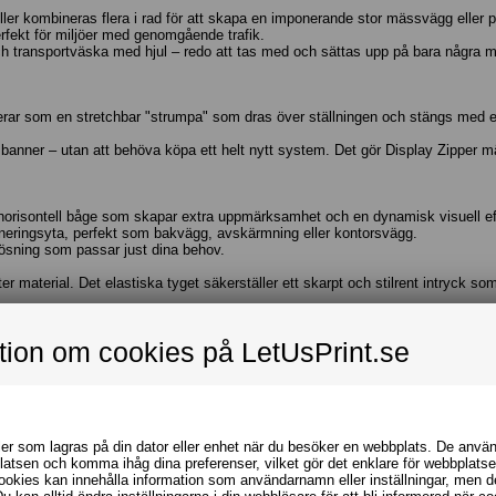
er kombineras flera i rad för att skapa en imponerande stor mässvägg eller 
erfekt för miljöer med genomgående trafik.
ch transportväska med hjul – redo att tas med och sättas upp på bara några m
ar som en stretchbar "strumpa" som dras över ställningen och stängs med en s
t banner – utan att behöva köpa ett helt nytt system. Det gör Display Zipper mä
orisontell båge som skapar extra uppmärksamhet och en dynamisk visuell ef
eringsyta, perfekt som bakvägg, avskärmning eller kontorsvägg.
 lösning som passar just dina behov.
r material. Det elastiska tyget säkerställer ett skarpt och stilrent intryck s
tion om cookies på LetUsPrint.se
ler som lagras på din dator eller enhet när du besöker en webbplats. De använd
platsen och komma ihåg dina preferenser, vilket gör det enklare för webbplatse
ookies kan innehålla information som användarnamn eller inställningar, men de
all Light Clamp Tube
-fästen. Belysning förstärker ditt budskap och skapar e