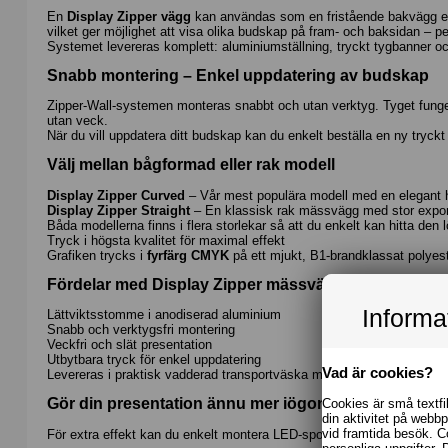
En
Display Zipper vägg
kan användas som en fristående bakvägg ell
vilket ger möjlighet att visa olika budskap på fram- och baksidan – p
Systemet levereras komplett: aluminiumställning, tryckt tygbanner o
Snabb montering – Enkel uppdatering av budskap
Zipper-Wall-systemen monteras snabbt och utan verktyg. Tyget funger
utan veck.
När du vill uppdatera ditt budskap kan du enkelt beställa en ny tryck
Välj mellan bågformad eller rak modell
Display Zipper Curved
– Vår mest populära modell med en elegant h
Display Zipper Straight
– En klassisk rak mässvägg med stor expon
Båda modellerna finns i flera storlekar så att du enkelt kan hitta den
Tryck i högsta kvalitet för maximal effekt
Grafiken trycks i
fyrfärg CMYK
på ett mjukt, B1-brandklassat polyeste
Fördelar med Display Zipper mässväggar:
Informa
Lättviktsstomme i anodiserad aluminium
Snabb och verktygsfri montering
Veckfri och slät presentation
Utbytbara tryck för enkel uppdatering
Vad är cookies?
Levereras i praktisk vadderad transportväska med hjul
Gör din presentation ännu mer iögonfallande
Cookies är små textfi
din aktivitet på webb
vid framtida besök. C
För extra effekt kan du enkelt montera LED-spotlights med hjälp av
W