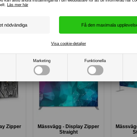
Du kan alltid ändra inställningarna i din webbläsare för att bli informerad när c
helt.
Läs mer här
int.se – en flexibel, professionell lösning som är lätt att använda och enkel 
tans vid beställning så att din layout blir perfekt!
Visa cookie-detaljer
Marketing
Funktionella
ay Zipper
Mässvägg - Display Zipper
Mässvägg
Straight
S