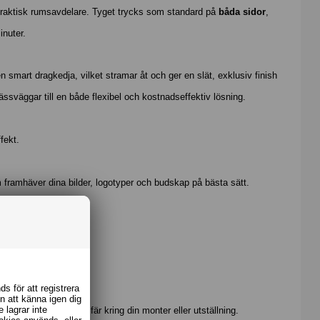
praktisk rumsavdelare. Tyget trycks som standard på
båda sidor
,
inuter.
mart dragkedja, vilket stramar åt och ger en slät, exklusiv finish
ssväggar till en både flexibel och kostnadseffektiv lösning.
fekt.
om framhäver dina bilder, logotyper och budskap på bästa sätt.
s för att registrera
n att känna igen dig
 lagrar inte
n professionell atmosfär kring din monter eller utställning.