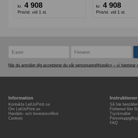
4 908
4 908
kr.
kr.
Pris/st. vid 1 st.
Pris/st. vid 1 st.
När du anmäler dig accepterar du vår personuppgiftspolicy – vi hanterar
Information
Instruktioner
Kontakta LetUsPrint.se
Så här beställer
Om LetUsPrint.se
Förbered filer fö
Handels- och leveransvillkor
Tryckmallar
Cookies
Personuppgiftsp
FAQ