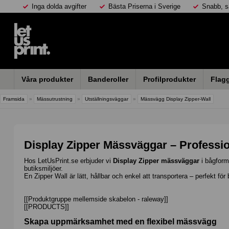
Inga dolda avgifter
Bästa Priserna i Sverige
Snabb, s
Våra produkter
Banderoller
Profilprodukter
Flag
Framsida
»
Mässutrustning
»
Utställningsväggar
»
Mässvägg Display Zipper-Wall
Display Zipper Mässväggar – Professi
Hos LetUsPrint.se erbjuder vi
Display Zipper mässväggar
i bågforma
butiksmiljöer.
En Zipper Wall är lätt, hållbar och enkel att transportera – perfekt för
[[Produktgruppe mellemside skabelon - raleway]]
[[PRODUCTS]]
Skapa uppmärksamhet med en flexibel mässvägg