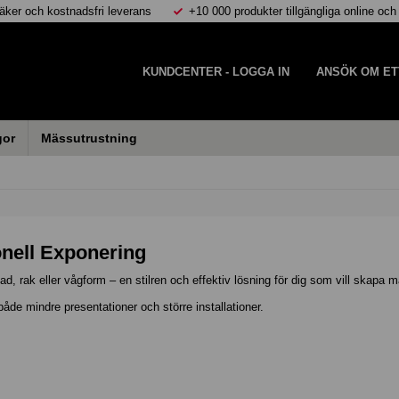
äker och kostnadsfri leverans
+10 000 produkter tillgängliga online och
KUNDCENTER - LOGGA IN
ANSÖK OM ET
gor
Mässutrustning
onell Exponering
d, rak eller vågform – en stilren och effektiv lösning för dig som vill skapa m
 både mindre presentationer och större installationer.