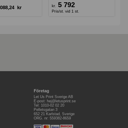
5 792
kr.
 088,24
kr
Pris/st. vid 1 st.
Företag
Let Us Print Sverige AB
E-post: hej@letusprint.se
Tel: 1010-02 02 20
Pelletsgatan 3
652 21 Karlstad, Sverige
ORG. nr: 559382-8659