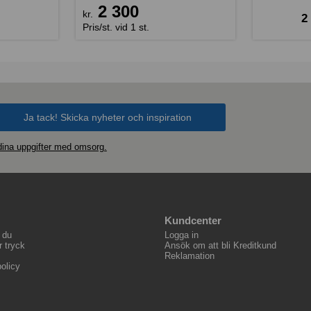
2 300
kr.
2
Pris/st. vid 1 st.
 dina uppgifter med omsorg.
Kundcenter
 du
Logga in
r tryck
Ansök om att bli Kreditkund
Reklamation
olicy