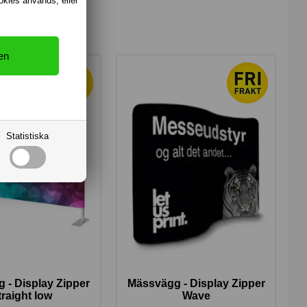
ookies används, eller
att uppdatera.
Statistiska
 - Display Zipper
Mässvägg - Display Zipper
traight low
Wave