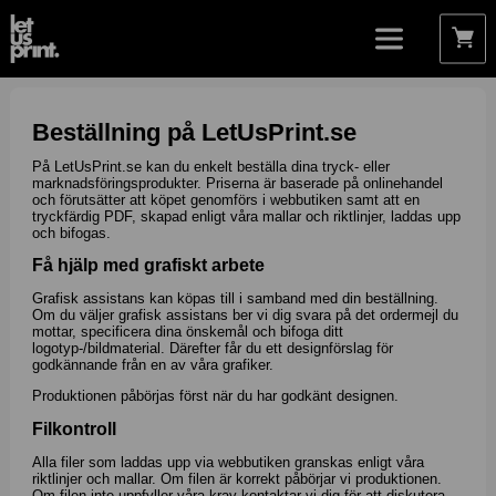
Beställning på LetUsPrint.se
På LetUsPrint.se kan du enkelt beställa dina tryck- eller
marknadsföringsprodukter. Priserna är baserade på onlinehandel
och förutsätter att köpet genomförs i webbutiken samt att en
tryckfärdig PDF, skapad enligt våra mallar och riktlinjer, laddas upp
och bifogas.
Få hjälp med grafiskt arbete
Grafisk assistans kan köpas till i samband med din beställning.
Om du väljer grafisk assistans ber vi dig svara på det ordermejl du
mottar, specificera dina önskemål och bifoga ditt
logotyp-/bildmaterial. Därefter får du ett designförslag för
godkännande från en av våra grafiker.
Produktionen påbörjas först när du har godkänt designen.
Filkontroll
Alla filer som laddas upp via webbutiken granskas enligt våra
riktlinjer och mallar. Om filen är korrekt påbörjar vi produktionen.
Om filen inte uppfyller våra krav kontaktar vi dig för att diskutera