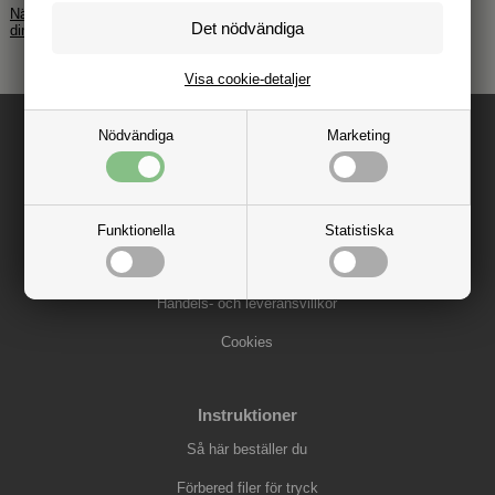
När du anmäler dig accepterar du vår personuppgiftspolicy – vi hanterar
dina uppgifter med omsorg.
Visa cookie-detaljer
Nödvändiga
Marketing
Information
Kontakta LetUsPrint.se
Funktionella
Statistiska
Om LetUsPrint.se
Handels- och leveransvillkor
Cookies
Instruktioner
Så här beställer du
Förbered filer för tryck