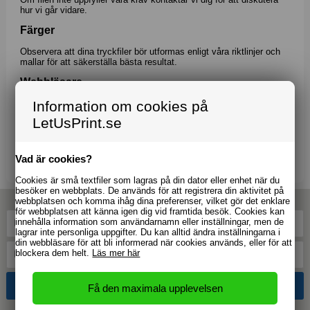
hur vi går vidare.
Färger
Observera att dina tryckfiler bör utformas enligt våra riktlinjer och
mallar för att säkerställa bästa resultat.
Webbläsare
Webbutiken är optimerad för webbläsaren Google Chrome.
Information om cookies på
LetUsPrint.se
Vi ser fram emot att ta emot din beställning!
Vänliga hälsningar
Let Us Print Sverige AB
Vad är cookies?
Cookies är små textfiler som lagras på din dator eller enhet när du
besöker en webbplats. De används för att registrera din aktivitet på
webbplatsen och komma ihåg dina preferenser, vilket gör det enklare
för webbplatsen att känna igen dig vid framtida besök. Cookies kan
innehålla information som användarnamn eller inställningar, men de
lagrar inte personliga uppgifter. Du kan alltid ändra inställningarna i
din webbläsare för att bli informerad när cookies används, eller för att
blockera dem helt.
Läs mer här