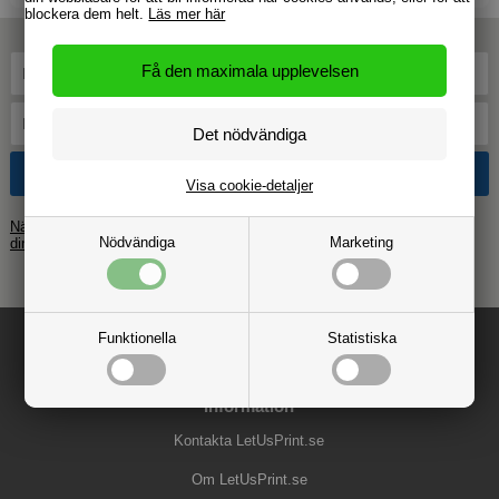
blockera dem helt.
Läs mer här
Visa cookie-detaljer
När du anmäler dig accepterar du vår personuppgiftspolicy – vi hanterar
Nödvändiga
Marketing
dina uppgifter med omsorg.
Funktionella
Statistiska
Information
Kontakta LetUsPrint.se
Om LetUsPrint.se