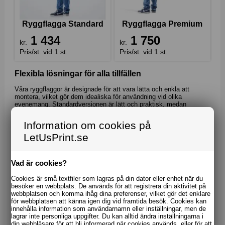
Ryggflagga Standard
Ryggflagga Premium
1 434
1 750
kr.
kr.
Pris/st. vid 1 st.
Pris/st. vid 1 st.
Flexibla lösningar för alla tillfällen
Våra ryggflaggor är designade för att vara lätta och enkla att
montera, vilket gör dem idealiska för användning vid olika
evenemang. Standardversionen är lätt och praktisk, medan
premiumversionen erbjuder extra funktioner som förvaringsfickor
för broschyrer och drycker.
Information om cookies på
Fördelar med ryggflaggor från LetUsPrint
LetUsPrint.se
Marknadsför ditt budskap i rörelse
Välj mellan standard och premium
Vad är cookies?
Låg vikt och hög komfort
Snabb och enkel montering
Cookies är små textfiler som lagras på din dator eller enhet när du
Fri frakt och marknadens bästa pris
besöker en webbplats. De används för att registrera din aktivitet på
Oavsett om du deltar i en mässa, festival eller gatu-event, ger
webbplatsen och komma ihåg dina preferenser, vilket gör det enklare
ryggflaggan dig möjlighet att bära ditt budskap synligt och effektivt
för webbplatsen att känna igen dig vid framtida besök. Cookies kan
– var du än går.
innehålla information som användarnamn eller inställningar, men de
lagrar inte personliga uppgifter. Du kan alltid ändra inställningarna i
din webbläsare för att bli informerad när cookies används, eller för att