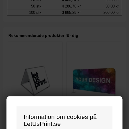
50
stk.
4 286,76 kr
50,00 kr
100
stk.
3 985,29 kr
200,00 kr
Rekommenderade produkter för dig
Information om cookies på
A-frame - 100x100 cm
Mässvägg - Display Zipper Straight low
LetUsPrint.se
1 985,29 kr
2 088,24 kr