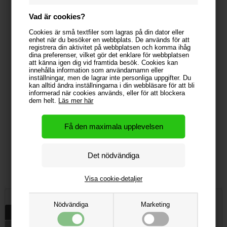
Vad är cookies?
Cookies är små textfiler som lagras på din dator eller
enhet när du besöker en webbplats. De används för att
registrera din aktivitet på webbplatsen och komma ihåg
dina preferenser, vilket gör det enklare för webbplatsen
att känna igen dig vid framtida besök. Cookies kan
innehålla information som användarnamn eller
inställningar, men de lagrar inte personliga uppgifter. Du
kan alltid ändra inställningarna i din webbläsare för att bli
informerad när cookies används, eller för att blockera
dem helt.
Läs mer här
Puf med logo - Outdoor - Cube
Energidrik med logo
1 079,41 kr
4 058,82 kr
Visa cookie-detaljer
Nödvändiga
Marketing
Beskrivning
Specifikationer