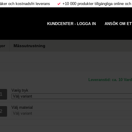
äker och kostnadsfri leverans
+10 000 produkter tillgängliga online och
KUNDCENTER - LOGGA IN
ANSÖK OM ET
gor
Mässutrustning
Leveranstid:
ca. 10 Var
Vælg tryk
Välj material