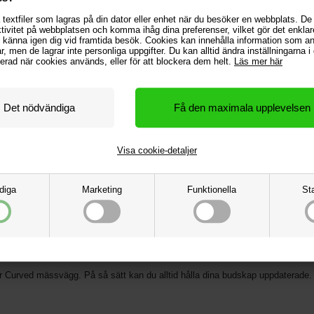
textfiler som lagras på din dator eller enhet när du besöker en webbplats. De
ktivitet på webbplatsen och komma ihåg dina preferenser, vilket gör det enklar
dd 400 x höjd 230 cm och bredd 500 x höjd 230 cm – så du enkelt kan hitta en l
 känna igen dig vid framtida besök. Cookies kan innehålla information som 
gar, men de lagrar inte personliga uppgifter. Du kan alltid ändra inställningarna 
rmerad när cookies används, eller för att blockera dem helt.
Läs mer här
randklassad och perfekt för inomhusbruk.
 utan veck – och stängs smidigt med en dragkedja längst ner.
Visa cookie-detaljer
och vadderad transportväska med professionella kullagerhjul. Här får både mäss
midig.
diga
Marketing
Funktionella
Sta
all Light Clamp Tube"-fästen kan du enkelt montera våra spotlights på din Zipper
pper Curved mässvägg. På så sätt kan du alltid hålla dina budskap uppdaterade.