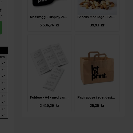
kr
r
r
Mässvägg - Display Zipper Wave
Snacks med logo - Saltet nøddemix
5 536,76 kr
39,93 kr
ara
 kr
 kr
 kr
 kr
 kr
 kr
Foldere - A4 - med vandlak
Papirspose i eget design - BUDGET
 kr
2 410,29 kr
25,35 kr
 kr
 kr