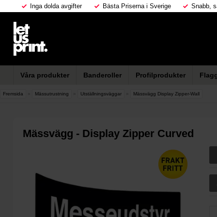
Inga dolda avgifter
Bästa Priserna i Sverige
Snabb, s
Våra produkter
Banderoller
Profilprodukter
Flag
Fremsida
»
Mässutrustning
»
Utställningsväggar
»
Mässvägg Display Zipper-Wall
Mässvägg - Display Zipper Curved