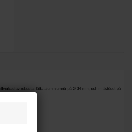
illverkad av robusta, lätta aluminiumrör på Ø 34 mm, och mittstödet på
mart dragkedja.