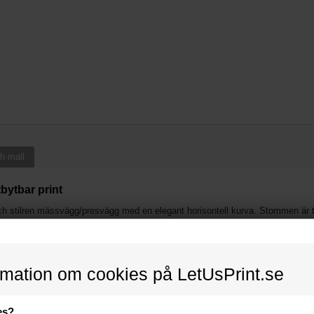
h mall
ytbar print
och stilren mässvägg/presvägg med en elegant horisontell kurva. Stommen är t
a uppmärksamhet kring ditt budskap.
 där du vill ha en stor, visuell yta för din varumärkesexponering.
rmation om cookies på LetUsPrint.se
reras som en "strumpa" som dras ner över mässväggen och spänns ut med en s
es?