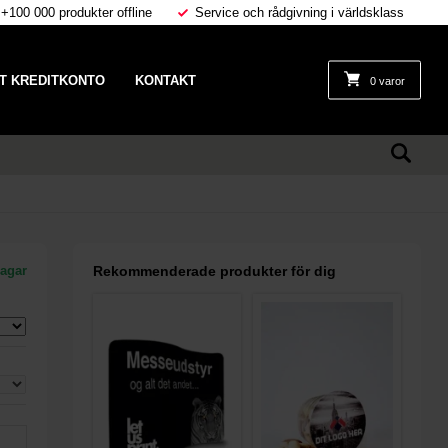
 +100 000 produkter offline
Service och rådgivning i världsklass
T KREDITKONTO
KONTAKT
0 varor
dagar
Rekommenderade produkter för dig