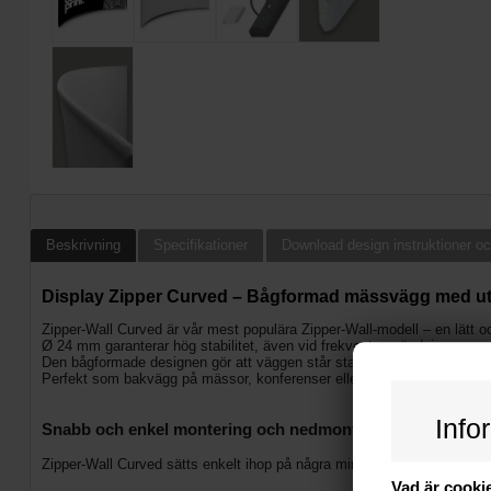
Beskrivning
Specifikationer
Download design instruktioner oc
Display Zipper Curved – Bågformad mässvägg med utb
Zipper-Wall Curved är vår mest populära Zipper-Wall-modell – en lätt 
Ø 24 mm garanterar hög stabilitet, även vid frekvent användning.
Den bågformade designen gör att väggen står stadigt och skapar extr
Perfekt som bakvägg på mässor, konferenser eller vid försäljningsytor –
Info
Snabb och enkel montering och nedmontering
Zipper-Wall Curved sätts enkelt ihop på några minuter. Trycket leve
Vad är cooki