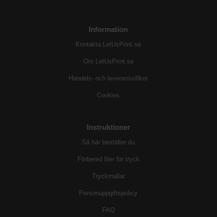
Information
Kontakta LetUsPrint.se
Om LetUsPrint.se
Handels- och leveransvillkor
Cookies
Instruktioner
Så här beställer du
Förbered filer för tryck
Tryckmallar
Personuppgiftspolicy
FAQ