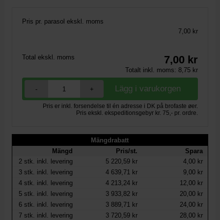
Pris pr. parasol ekskl. moms
7,00 kr
Total ekskl. moms
7,00
kr
Totalt inkl. moms:
8,75
kr
-
+
Pris er inkl. forsendelse til én adresse i DK på brofaste øer.
Pris ekskl. ekspeditionsgebyr kr. 75,- pr. ordre.
Mängdrabatt
Mängd
Pris/st.
Spara
2
stk. inkl. levering
5 220,59 kr
4,00 kr
3
stk. inkl. levering
4 639,71 kr
9,00 kr
4
stk. inkl. levering
4 213,24 kr
12,00 kr
5
stk. inkl. levering
3 933,82 kr
20,00 kr
6
stk. inkl. levering
3 889,71 kr
24,00 kr
7
stk. inkl. levering
3 720,59 kr
28,00 kr