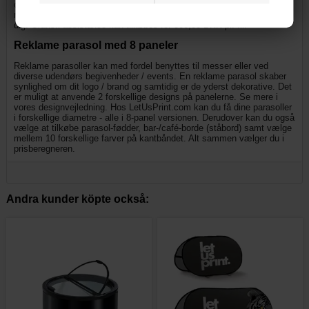
også grafisk assistance, så du får en parasol med eget logo, der
matcher dine ønsker. Vores dygtige grafikere sidder klar til at hjælpe
dig. Grafisk assistance kan tilkøbes for 500,00 DKK pr. fil.
Reklame parasol med 8 paneler
Reklame parasoller kan med fordel benyttes til messer eller ved
diverse udendørs begivenheder / events. En reklame parasol skaber
synlighed om dit logo / brand og samtidig er de yderst dekorative. Det
er muligt at anvende 2 forskellige designs på panelerne. Se mere i
vores designvejledning. Hos LetUsPrint.com kan du få dine parasoller
i forskellige diametre - alle i 8-panel versionen. Derudover kan du også
vælge at tilkøbe parasol-fødder, bar-/café-borde (ståbord) samt vælge
mellem 10 forskellige farver på kantbåndet. Alt sammen vælger du i
prisberegneren.
Andra kunder köpte också: