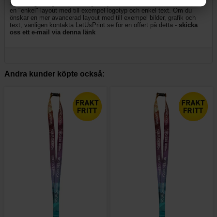
standardgrafik gäller per design / tryckfil och inkluderar att vi skapar
en "enkel" layout med till exempel logotyp och enkel text. Om du
önskar en mer avancerad layout med till exempel bilder, grafik och
text, vänligen kontakta LetUsPrint.se för en offert på detta -
skicka
oss ett e-mail via denna länk
Andra kunder köpte också: