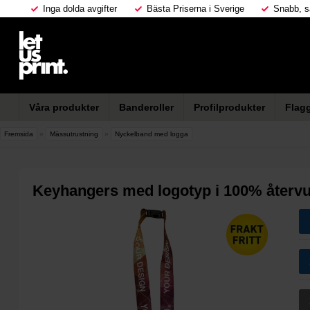
Inga dolda avgifter
Bästa Priserna i Sverige
Snabb, s
Våra produkter
Banderoller
Profilprodukter
Flag
Fremsida
»
Mässutrustning
»
Nyckelband med logga
Keyhangers med logotyp i 100% återvu