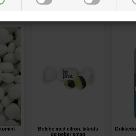
komint
Bolche med citron, lakrids
Drikkedu
og peber smag