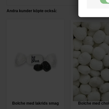
Andra kunder köpte också:
Bolche med lakrids smag
Bolche med cho