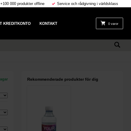
 +100 000 produkter offline
Service och rådgivning i världsklass
T KREDITKONTO
KONTAKT
0 varor
dagar
Rekommenderade produkter för dig