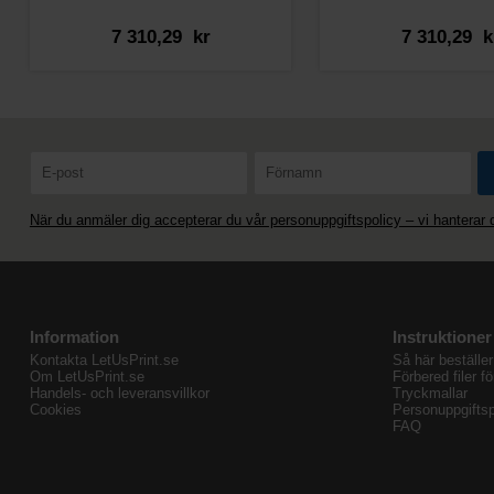
7 310,29 kr
7 310,29 k
När du anmäler dig accepterar du vår personuppgiftspolicy – vi hanterar
Information
Instruktioner
Kontakta LetUsPrint.se
Så här beställer
Om LetUsPrint.se
Förbered filer fö
Handels- och leveransvillkor
Tryckmallar
Cookies
Personuppgiftsp
FAQ