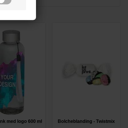
nk med logo 600 ml
Bolcheblanding - Twistmix