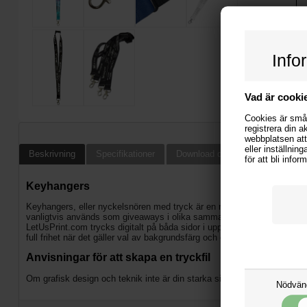
Info
Vad är cooki
Cookies är små 
registrera din a
webbplatsen att
eller inställnin
Beskrivning
Specifikationer
Download design instruktioner oc
för att bli info
Keyhangers
Keyhangers, eller nyckelsnören med tryck är en mycket populär reklamp
vanligtvis används som giveaways i olika sammanhang når ditt budskap
LetUsPrint.com trycks digitalt på båda sidor i upp till 4+4 färger. De ä
full frihet när det gäller val av bakgrundsfärg och design eftersom vi tr
Anvisningar för att skapa en tryckfil
Om grafisk design och teknik inte är din starka sida, erbjuder vi grafis
Nödvän