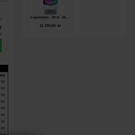
Logovatten - 30 cl - 100% återvunnen plast
kr
11 700,00 kr
r
r
ara
 kr
 kr
 kr
 kr
 kr
 kr
 kr
 kr
 kr