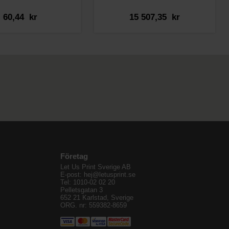
60,44 kr
15 507,35 kr
Företag
Let Us Print Sverige AB
E-post: hej@letusprint.se
Tel: 1010-02 02 20
Pelletsgatan 3
652 21 Karlstad, Sverige
ORG. nr: 559382-8659