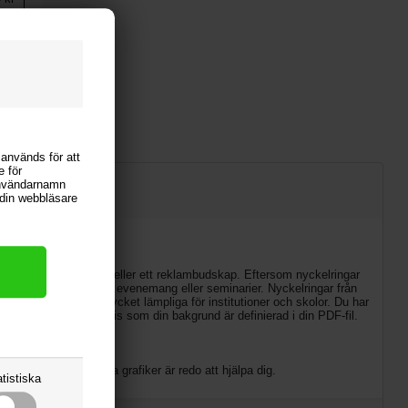
 kr
 används för att
e för
användarnamn
i din webbläsare
ed företagslogotypen eller ett reklambudskap. Eftersom nyckelringar
 som accesskort till evenemang eller seminarier. Nyckelringar från
ing, vilket gör dem mycket lämpliga för institutioner och skolor. Du har
färger utan trycks precis som din bakgrund är definierad i din PDF-fil.
ingar. Våra skickliga grafiker är redo att hjälpa dig.
tistiska