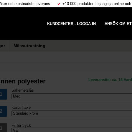
äker och kostnadsfri leverans
+10 000 produkter tillgängliga online och
KUNDCENTER - LOGGA IN
ANSÖK OM ET
gor
Mässutrustning
nnen polyester
Leveranstid:
ca. 16 Var
Säkerhetslås
Karbinhake
Fil för tryck