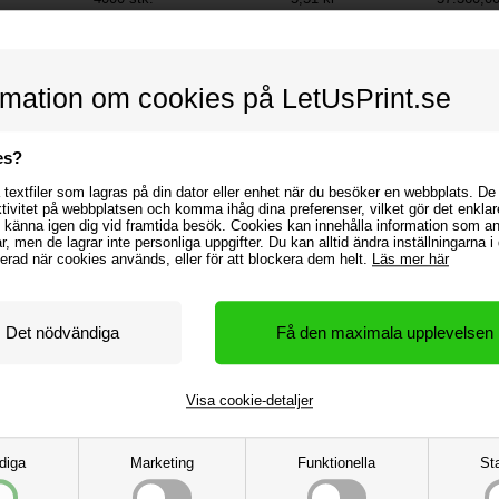
5000
stk.
5,15 kr
73.500,00
rmation om cookies på LetUsPrint.se
es?
textfiler som lagras på din dator eller enhet när du besöker en webbplats. De
ktivitet på webbplatsen och komma ihåg dina preferenser, vilket gör det enklar
 känna igen dig vid framtida besök. Cookies kan innehålla information som 
gar, men de lagrar inte personliga uppgifter. Du kan alltid ändra inställningarna 
h mall
rmerad när cookies används, eller för att blockera dem helt.
Läs mer här
rodukt som ger dig värdefull marknadsföring. Få dina nyckelringar tryckta m
 ut till en bred målgrupp. Använd dem på mässmontern som namnbrickor eller
r också utrustade med en säkerhetsklämma (safety clip) för att förhindra kvävn
ycker din design på snöret. Satinnyckelringar finns inte i förutvalda bakgrunds
Visa cookie-detaljer
k assistans så att du får en halsvärmare med logotyp som matchar dina förväntn
diga
Marketing
Funktionella
Sta