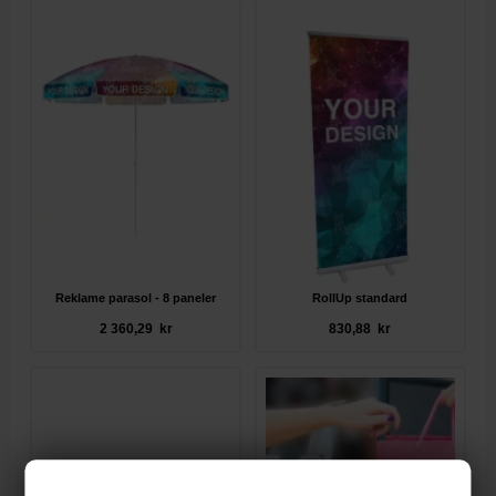
Reklame parasol - 8 paneler
RollUp standard
2 360,29 kr
830,88 kr