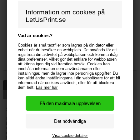
Information om cookies på
LetUsPrint.se
Vad är cookies?
Cookies är små textfiler som lagras på din dator eller
Blandet bolcher
DeskWindo® - 5 - A4
enhet när du besöker en webbplats. De används för att
registrera din aktivitet på webbplatsen och komma ihåg
5 986,76 kr
439,71 kr
dina preferenser, vilket gör det enklare för webbplatsen
att känna igen dig vid framtida besök. Cookies kan
innehålla information som användarnamn eller
inställningar, men de lagrar inte personliga uppgifter. Du
kan alltid ändra inställningarna i din webbläsare för att bli
informerad när cookies används, eller för att blockera
Beskrivning
Specifikationer
dem helt.
Läs mer här
Download design instruktioner och mall
SEG Messedisk, dobbeltsidet med LED
En SEG messedisk med LED lys fra LetUsPrint.dk fremhæver dit
budskab og din messestand. LED lysene gør at dit print vil fremstå
meget klart og tydeligt i fx en messehal. Her gælder det om at være
ekstra tydelig i sit budskab og skille sig ud fra mængden. Uanset
Visa cookie-detaljer
hvilken af vores messediske du vælger, er de et uundværligt tilbehør