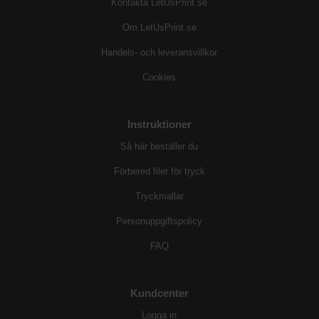
Kontakta LetUsPrint.se
Om LetUsPrint.se
Handels- och leveransvillkor
Cookies
Instruktioner
Så här beställer du
Förbered filer för tryck
Tryckmallar
Personuppgiftspolicy
FAQ
Kundcenter
Logga in