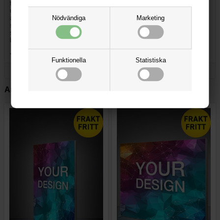
til dit udstillingssystem. En messedisk sætter prikken over i'et på din
udstillingsstand, og er et praktisk redskab til eksponering og betjening
af dine besøgende gæster. På hylden kan du eksempelvis opbevare
Nödvändiga
Marketing
strøartikler som fx
logovand
og
bolsjer med logo tryk
, eller du kan
servere en kop dejlig varm kaffe / the i et papkrus med dit logo eller
budskab, til jeres besøgende. Det kan vi også hjælpe med.
<<< Tilbage til oversigt
Funktionella
Statistiska
Andra kunder köpte också: