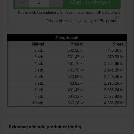
-
+
Pris er inkl. forsendelse til én leveringsadresse i DK på brofaste
øer.
Pris ekskl. ekspeditionsgebyr kr. 75,- pr. ordre.
Mängdrabatt
Mängd
Pris/st.
Spara
2
stk.
582,35 kr
485,30 kr
3
stk.
501,47 kr
970,59 kr
4
stk.
461,76 kr
1.452,96 kr
5
stk.
436,76 kr
1.941,20 kr
6
stk.
420,59 kr
2.426,46 kr
7
stk.
408,82 kr
2.913,26 kr
8
stk.
401,47 kr
3.388,24 kr
9
stk.
394,12 kr
3.877,92 kr
10
stk.
366,18 kr
4.588,20 kr
Rekommenderade produkter för dig