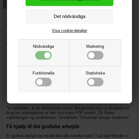
Download design instruktioner och mall
Sådan bestiller du din reklame parasol med eget
design:
Visa cookie-detaljer
1. Vælg størrelse på parasollen: Ø180, Ø200 eller Ø250 cm.
2. Vælg tilbehør til din parasol. Vælg mellem opbevaringspose,
parasolfod og cafébord/ståbord på Ø70 el. Ø80 cm.
Nödvändiga
Marketing
3. Vælg farven på dit kantbånd (har ingen indflydelse på prisen)
4. Har du klargjort en tryk-klar PDF printfil baseret på vores
vejledning?*
JA. Vælg "Upload tryk-klar PDF printfil" og upload filen, du vil knytte
til din ordre
NEJ. Tilkøb grafisk assistance, og lad os hjælpe med designet eller
Funktionella
Statistiska
den tryk-klar PDF fil
5. Vælg antal liggestole og læg i kurv
6. Gå til betaling (gøres via kurven)
7. Angiv fakturerings- og leveringsadressse samt evt. bemærkninger
til ordren
8. Vælg betalingsmetode og færdiggør bestillingen.
*Vi anbefaler, at du downloader vores designvejlening og skabelon til
brug for udarbejdelse af den tryk-klare PDF printfil. Du finder
vejledningen og skabelonen i fanebladet “Download design skabelon”.
Få hjælp til det grafiske arbejde
Er grafisk design og teknik ikke din stærke side? I så fald tilbyder vi