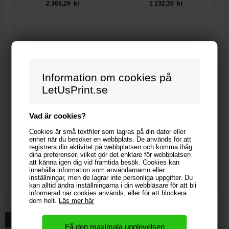
2 360,29 kr
1 132,35 kr
Information om cookies på
LetUsPrint.se
Vad är cookies?
Cookies är små textfiler som lagras på din dator eller
enhet när du besöker en webbplats. De används för att
registrera din aktivitet på webbplatsen och komma ihåg
dina preferenser, vilket gör det enklare för webbplatsen
Pappmugg med tryck - enkelvägg (Paper2Paper)
att känna igen dig vid framtida besök. Cookies kan
innehålla information som användarnamn eller
3,06 kr
inställningar, men de lagrar inte personliga uppgifter. Du
kan alltid ändra inställningarna i din webbläsare för att bli
informerad när cookies används, eller för att blockera
dem helt.
Läs mer här
Beskrivning
Specifikationer