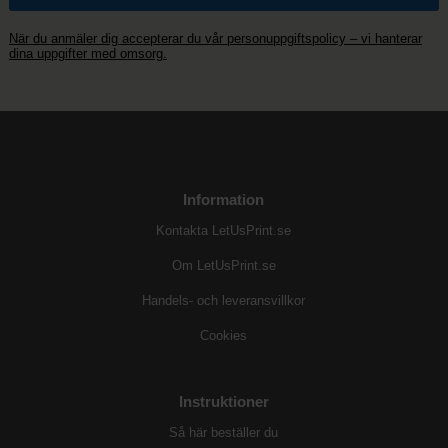
När du anmäler dig accepterar du vår personuppgiftspolicy – vi hanterar
dina uppgifter med omsorg.
Information
Kontakta LetUsPrint.se
Om LetUsPrint.se
Handels- och leveransvillkor
Cookies
Instruktioner
Så här beställer du