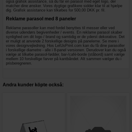
også grafisk assistance, så du får en parasol med eget logo, der
matcher dine ønsker. Vores dygtige grafikere sidder klar til at hjælpe
dig. Grafisk assistance kan tilkøbes for 500,00 DKK pr. fil.
Reklame parasol med 8 paneler
Reklame parasoller kan med fordel benyttes til messer eller ved
diverse udendørs begivenheder / events. En reklame parasol skaber
synlighed om dit logo / brand og samtidig er de yderst dekorative. Det
er muligt at anvende 2 forskellige designs på panelerne. Se mere i
vores designvejledning. Hos LetUsPrint.com kan du få dine parasoller
i forskellige diametre - alle i 8-panel versionen. Derudover kan du også
vælge at tilkøbe parasol-fødder, bar-/café-borde (ståbord) samt vælge
mellem 10 forskellige farver på kantbåndet. Alt sammen vælger du i
prisberegneren.
Andra kunder köpte också: