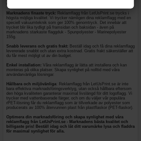
marknadens bästa kvalitet till det bästa priset.
Marknadens finaste tryck:
Reklamflagg från LetUsPrint.se trycks i
högsta möjliga kvalitet. Vi trycker nämligen dina reklamflagg med en
speciell vakuumteknik som ger 100% genomtryck. Det innebär att
trycket blir lika tydligt på framsidan och baksidan - även på
marknadens starkaste flaggduk - Spunpolyester - Marinepolyester
155g.
Snabb leverans och gratis frakt:
Beställ idag och få dina reklamflagg
levererade snabbt och utan extra kostnad. Gratis frakt säkerställer att
du får mest möjligt ut av din budget.
Enkel installation:
Våra reklamflagg är lätta att installera och kan
monteras på olika platser. Skapa synlighet på nolltid med våra
användarvänliga lösningar.
Hållbara och miljövänliga
: Reklamflagg från LetUsPrint.se är inte
bara effektiva marknadsföringsverktyg, utan också hållbara eftersom
den höga kvaliteten garanterar maximal livslängd för ditt logoflagg. Vi
trycker med vattenbaserade färger, och om du väljer vår populära
rPET-lösning får du reklamflagg som är tillverkade av polyester som
producerats av 100% återvunnen plast från plastflaskor (PET-flaskor).
Optimera din marknadsföring och skapa synlighet med våra
reklamflagg från LetUsPrint.se - Marknadens bästa kvalitet och
billigaste pris! Beställ idag och låt ditt varumärke lysa och fladdra
för maximal synlighet för alla.