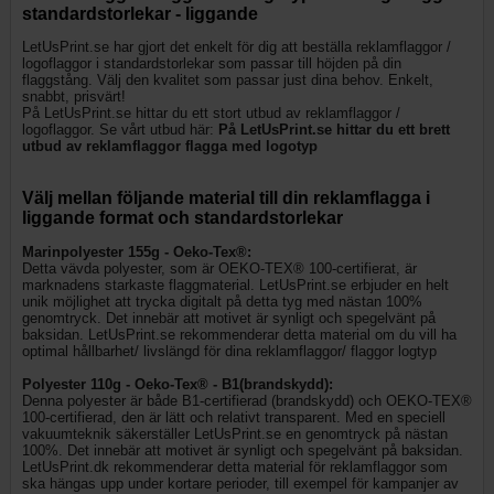
standardstorlekar - liggande
LetUsPrint.se har gjort det enkelt för dig att beställa reklamflaggor /
logoflaggor i standardstorlekar som passar till höjden på din
flaggstång. Välj den kvalitet som passar just dina behov. Enkelt,
snabbt, prisvärt!
På LetUsPrint.se hittar du ett stort utbud av reklamflaggor /
logoflaggor. ​​​​​​Se vårt utbud här:
På LetUsPrint.se hittar du ett brett
utbud av reklamflaggor flagga med logotyp
Välj mellan följande material till din reklamflagga i
liggande format och standardstorlekar
Marinpolyester 155g - Oeko-Tex®:
Detta vävda polyester, som är OEKO-TEX® 100-certifierat, är
marknadens starkaste flaggmaterial. LetUsPrint.se erbjuder en helt
unik möjlighet att trycka digitalt på detta tyg med nästan 100%
genomtryck. Det innebär att motivet är synligt och spegelvänt på
baksidan. LetUsPrint.se rekommenderar detta material om du vill ha
optimal hållbarhet/ livslängd för dina reklamflaggor/ flaggor logtyp
Polyester 110g - Oeko-Tex® - B1(brandskydd):
Denna polyester är både B1-certifierad (brandskydd) och OEKO-TEX®
100-certifierad, den är lätt och relativt transparent. Med en speciell
vakuumteknik säkerställer LetUsPrint.se en genomtryck på nästan
100%. Det innebär att motivet är synligt och spegelvänt på baksidan.
LetUsPrint.dk rekommenderar detta material för reklamflaggor som
ska hängas upp under kortare perioder, till exempel för kampanjer av