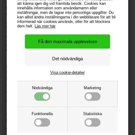
att känna igen dig vid framtida besök. Cookies kan
Hjälp med design och skapande av tryckfil för
innehålla information som användarnamn eller
inställningar, men de lagrar inte personliga uppgifter. Du
reklamflagga - flagga med logotyp i standardstorlekar
kan alltid ändra inställningarna i din webbläsare för att bli
informerad när cookies används, eller för att blockera
Om du behöver vår hjälp med att skapa layout och tryckfil kan du
dem helt.
Läs mer här
köpa till grafisk assistans vid beställning av din produkt. Vår
standardgrafik gäller per design / tryckfil och inkluderar att vi skapar
en "enkel" layout med till exempel logotyp och enkel text. Om du
önskar en mer avancerad layout med till exempel bilder, grafik och
text, vänligen kontakta oss för en offert på detta -
skicka oss ett e-
mail via denna länk
Få uppmärksamhet med reklamflaggor från
LetUsPrint.se - Marknadens bästa kvalitet och lägsta
Visa cookie-detaljer
pris!
Vill du stärka din företagssynlighet? Reklamflaggor från LetUsPrint.se
Nödvändiga
Marketing
är det idealiska valet för att skapa uppmärksamhet kring ditt
varumärke eller dina evenemang. Oavsett om du letar efter flaggor för
försäljning, evenemang eller marknadsföring har vi lösningen för dig.
Funktionella
Statistiska
Varför välja billiga reklamflagg - logoflagg från
LetUsPrint.se?
Hög kvalitet och hållbarhet:
Våra reklamflagg är skapade med fokus
på hållbarhet och kan motstå påverkan från elementen. Få