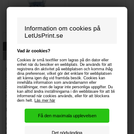
Logovatten - 30 cl - 100% återvunnen plast
Tommestok - Professional
11 700,00 kr
48,90 kr
Information om cookies på
LetUsPrint.se
Beskrivning
Specifikationer
Vad är cookies?
Download design instruktioner och mall
Cookies är små textfiler som lagras på din dator eller
enhet när du besöker en webbplats. De används för att
registrera din aktivitet på webbplatsen och komma ihåg
Palleovertræk størrelser til hel-paller (EPAL)
:
dina preferenser, vilket gör det enklare för webbplatsen
att känna igen dig vid framtida besök. Cookies kan
1 x 1/1 EUR palle: L. 120 x Br. 80 x H. 14,4 cm
innehålla information som användarnamn eller
2 x 1/1 EUR palle: L. 120 x Br. 80 x H. 28,8 cm
inställningar, men de lagrar inte personliga uppgifter. Du
3 x 1/1 EUR palle: L. 120 x Br. 80 x H. 43,2 cm
kan alltid ändra inställningarna i din webbläsare för att bli
4 x 1/1 EUR palle: L. 120 x Br. 80 x H. 57,6 cm
informerad när cookies används, eller för att blockera
5 x 1/1 EUR palle: L. 120 x Br. 80 x H. 72 cm
dem helt.
Läs mer här
6 x 1/1 EUR palle: L. 120 x Br. 80 x H. 86,4 cm
Få hjælp til det grafiske arbejde
Er grafisk design og teknik ikke din stærke side? I så fald tilbyder vi
også grafisk assistance, så du får et palleovertræk med eget logo, der
matcher dine ønsker. Vores dygtige grafikere sidder klar til at hjælpe
dig. Grafisk assistance kan tilkøbes for 500,00 DKK pr. fil.