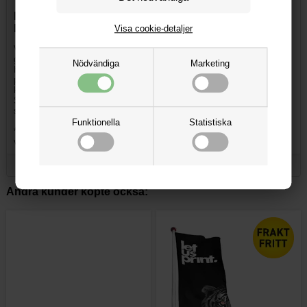
Design dit palleovertræk og giv din udstilling ekstra
blikfang
Visa cookie-detaljer
Vær kreativ omkring din udstilling og design et palleovertræk, der
giver din udstilling det ekstra blikfang, der skal til for at øge salget.
Nödvändiga
Marketing
Hos LetUsPrint.dk får du printet dit logo eller reklamebudskab på
palleovertræk til hel-paller (EPAL) i en god kvalitet til en lav pris. Du
kan vælge mellem 6 forskellige størrelser på dit 1/1 palleovertræk.
Slip kreativiteten løs på palleovertrækket og få en udstilling som
skaber opmærksomhed.
Funktionella
Statistiska
*Nonwoven er en filt af polyester, som er yderst slidstærk og
vandafvisende.
Andra kunder köpte också: