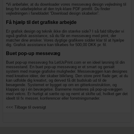
*Vi anbefaler, at du downloader vores messevæg design vejledning til
brug for udarbejdelse af den tryk-klare PDF printfil. Du finder
vejledningen i fanebladet “Download design skabelon”.
Få hjælp til det grafiske arbejde
Er grafisk design og teknik ikke din stærke side? I så fald tilbyder vi
også grafisk assistance, så du får en messevæg med print, der
matcher dine ønsker. Vores dygtige grafikere sidder klar til at hjælpe
dig. Grafisk assistance kan tilkøbes for 500,00 DKK pr. fil.
Buet pop-up messevæg
Buet pop-up messevæg fra LetUsPrint.com er en ideel løsning til din
messestand. En buet pop-up messevæg er et smart og genialt
system med mange grafiske muligheder. Messevæggen kan designes
med kreative idéer, der skaber blikfang. Den store print flade gør, at du
kan udfolde dig kreativt, og derved få dit budskab ud til de
besøgende. Systemet er bygget op om en gitterkonstruktion, og
klappes op i én bevægelse. Bannerne monteres på pop-up-væggen
med velcro. Er hurtigt at sætte op og nemt at skifte ud, hvilket gør det
ideelt til fx messer, konferencer eller forretningsmøder.
<<< Tilbage til oversigt