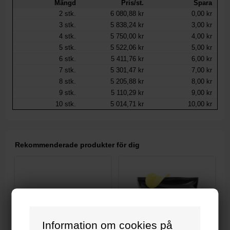
Mängd
Pris/st.
Spara
2
stk.
6 080,88 kr
0,00 kr
3
stk.
5 838,24 kr
3,00 kr
4
stk.
5 750,00 kr
4,00 kr
5
stk.
5 522,06 kr
5,00 kr
6
stk.
5 411,76 kr
6,00 kr
7
stk.
5 301,47 kr
7,00 kr
8
stk.
5 205,88 kr
8,00 kr
9
stk.
5 110,29 kr
9,00 kr
10
stk.
5 014,71 kr
10,00 kr
Rekommenderade produkter för dig
Information om cookies på