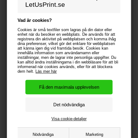
LetUsPrint.se
Vad är cookies?
Cookies är små textfiler som lagras på din dator eller
enhet när du besöker en webbplats. De används för att
registrera din aktivitet på webbplatsen och komma ihåg
Pastilæske med eget logo - i cellofan
Chips med egen logo-etiket (Best price)
dina preferenser, vilket gör det enklare för webbplatsen
15,84 kr
14,71 kr
att känna igen dig vid framtida besök. Cookies kan
innehålla information som användarnamn eller
inställningar, men de lagrar inte personliga uppgifter. Du
kan alltid ändra inställningarna i din webbläsare för att bli
informerad när cookies används, eller för att blockera
dem helt.
Läs mer här
Visa cookie-detaljer
Nödvändiga
Marketing