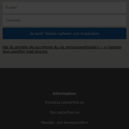
När du anmäler dig accepterar du vår personuppgiftspolicy – vi hanterar
dina uppgifter med omsorg.
Information
Kontakta LetUsPrint.se
Om LetUsPrint.se
Handels- och leveransvillkor