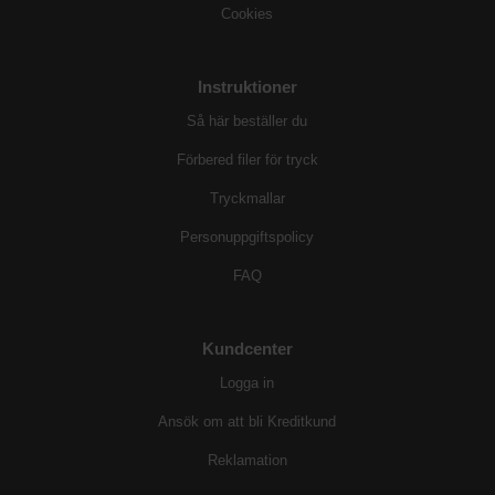
Cookies
Instruktioner
Så här beställer du
Förbered filer för tryck
Tryckmallar
Personuppgiftspolicy
FAQ
Kundcenter
Logga in
Ansök om att bli Kreditkund
Reklamation