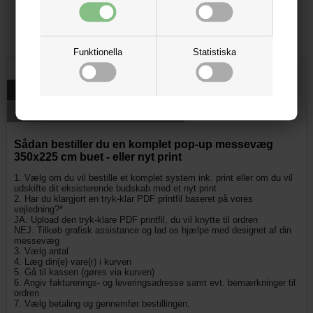
Kuglepen m/u logo - NASH
33,53 kr
Funktionella
Statistiska
Beskrivning
Specifikationer
Download design instruktioner och mall
Sådan bestiller du en komplet pop-up messevæg
350x225 cm buet - eller nyt print
1. Vælg om du vil bestille et komplet system ink. print eller om du vil
udskifte dit eksisterende budskab med et nyt print
2. Har du klargjort en tryk-klar PDF printfil baseret på vores
vejledning?*
JA. Upload den tryk-klare PDF printfil, du vil knytte til ordren
NEJ. Tilkøb grafisk assistance og lad os hjælpe med designet af din
messevæg
3. Vælg antal
4. Læg din(e) vare(r) i kurven
5. Gå til kassen (gøres via kurven)
6. Angiv fakturerings- og leveringsadresse samt evt. bemærkninger til
ordren
7. Vælg betaling og gennemfør bestillingen.