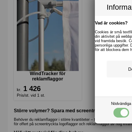
Informa
Vad är cookies?
Cookies är små textfi
din aktivitet på webb
vid framtida besök. C
personliga uppgifter. 
för att blockera dem 
WindTracker för
reklamflaggor
1 426
kr.
Pris/st. vid 1 st.
Nödvändiga
Större volymer? Spara med screentryck
Behöver du reklamflaggor i större kvantiteter – till exempel över 20 s
för offert på
screentryckta logoflaggor
och reklamflaggor av hög kvalit