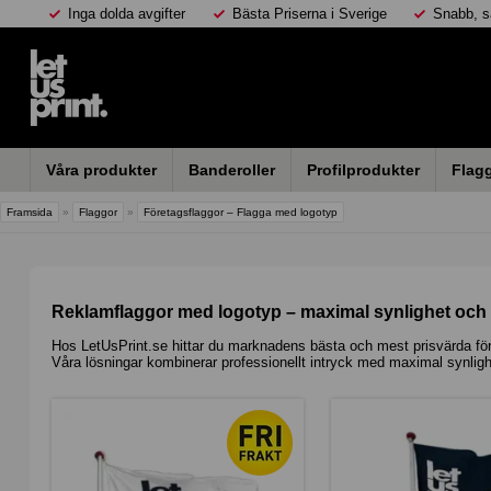
Inga dolda avgifter
Bästa Priserna i Sverige
Snabb, s
Våra produkter
Banderoller
Profilprodukter
Flag
Framsida
»
Flaggor
»
Företagsflaggor – Flagga med logotyp
Reklamflaggor med logotyp – maximal synlighet och 
Hos
LetUsPrint.se
hittar du marknadens bästa och mest prisvärda före
Våra lösningar kombinerar professionellt intryck med maximal synligh