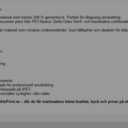
:
terial med nästan 100 % genomtryck. Perfekt för långvarig användning.
unnen plast från PET-flaskor. Detta Oeko-Tex®- och brandsäkra certifierade ma
tt material som minskar vindmotståndet. God hållbarhet och idealiskt för blås
i:
ing.
aterial.
ade för professionell användning.
iv baserade på rPET.
erställer synlighet i alla väder.
UsPrint.se – där du får marknadens bästa kvalitet, tryck och priser på e