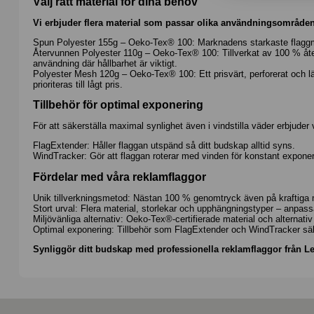
Välj rätt material för dina behov
Vi erbjuder flera material som passar olika användningsområden
Spun Polyester 155g – Oeko-Tex® 100: Marknadens starkaste flaggma
Återvunnen Polyester 110g – Oeko-Tex® 100: Tillverkat av 100 % återv
användning där hållbarhet är viktigt.
Polyester Mesh 120g – Oeko-Tex® 100: Ett prisvärt, perforerat och lä
prioriteras till lågt pris.
Tillbehör för optimal exponering
För att säkerställa maximal synlighet även i vindstilla väder erbjuder v
FlagExtender
: Håller flaggan utspänd så ditt budskap alltid syns.
WindTracker
: Gör att flaggan roterar med vinden för konstant exponer
Fördelar med våra reklamflaggor
Unik tillverkningsmetod: Nästan 100 % genomtryck även på kraftiga m
Stort urval: Flera material, storlekar och upphängningstyper – anpass
Miljövänliga alternativ: Oeko-Tex®-certifierade material och alternat
Optimal exponering: Tillbehör som
FlagExtender
och
WindTracker
säk
Synliggör ditt budskap med professionella reklamflaggor från Let