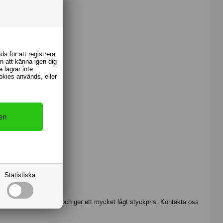
s för att registrera
n att känna igen dig
 lagrar inte
ookies används, eller
Statistiska
ekt för stora upplagor och ger ett mycket lågt styckpris. Kontakta oss