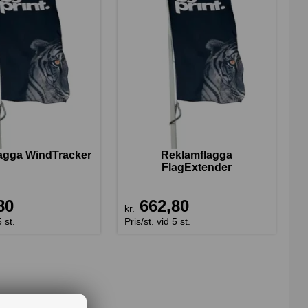
agga WindTracker
Reklamflagga
FlagExtender
80
662,80
kr.
5 st.
Pris/st. vid 5 st.