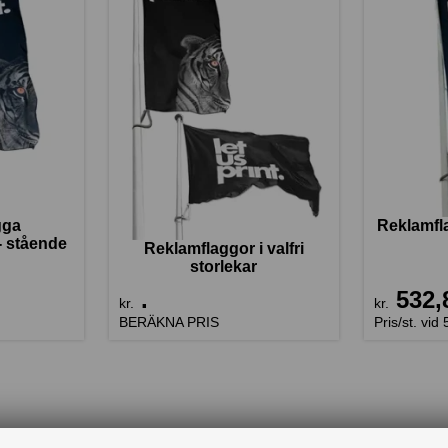
gga
Reklamfl
- stående
Reklamflaggor i valfri
storlekar
.
532,
kr.
kr.
BERÄKNA PRIS
Pris/st. vid 