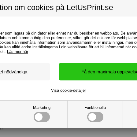
tion om cookies på LetUsPrint.se
ler som lagras på din dator eller enhet när du besöker en webbplats. De använd
platsen och komma ihåg dina preferenser, vilket gör det enklare för webbplatse
ookies kan innehålla information som användarnamn eller inställningar, men de
Du kan alltid ändra inställningarna i din webbläsare för att bli informerad när c
helt.
Läs mer här
Visa cookie-detaljer
Marketing
Funktionella
t – erbjuder vi en ännu billigare lösning med screentryck. Denna metod är perf
et.