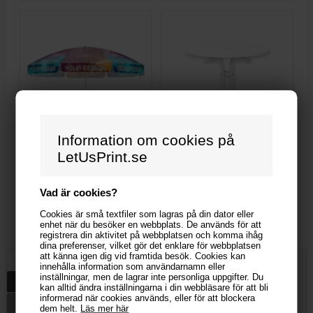
Information om cookies på
LetUsPrint.se
Vad är cookies?
Reklame parasol - 8 paneler
Cafebord til parasol
Cookies är små textfiler som lagras på din dator eller
2 360,29 kr
2 360,29 kr
enhet när du besöker en webbplats. De används för att
registrera din aktivitet på webbplatsen och komma ihåg
dina preferenser, vilket gör det enklare för webbplatsen
att känna igen dig vid framtida besök. Cookies kan
innehålla information som användarnamn eller
inställningar, men de lagrar inte personliga uppgifter. Du
Beskrivning
Specifikationer
kan alltid ändra inställningarna i din webbläsare för att bli
informerad när cookies används, eller för att blockera
Download design instruktioner och mall
dem helt.
Läs mer här