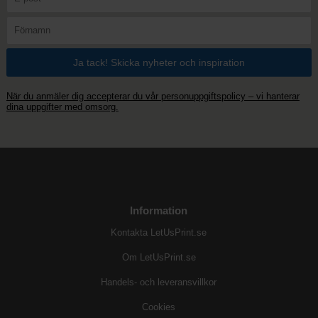
När du anmäler dig accepterar du vår personuppgiftspolicy – vi hanterar
dina uppgifter med omsorg.
Information
Kontakta LetUsPrint.se
Om LetUsPrint.se
Handels- och leveransvillkor
Cookies