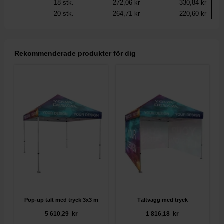
18
stk.
272,06 kr
-330,84 kr
20
stk.
264,71 kr
-220,60 kr
Rekommenderade produkter för dig
Pop-up tält med tryck 3x3 m
Tältvägg med tryck
5 610,29 kr
1 816,18 kr