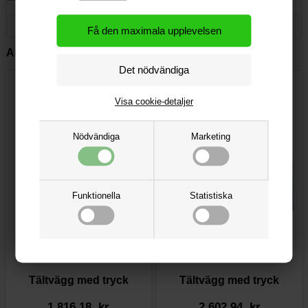
Andra kunder köpte också:
Visa cookie-detaljer
Nödvändiga
Marketing
Funktionella
Statistiska
Tältvägg med tryck
Tältvägg med tryck
1 816,18 kr
2 602,94 kr