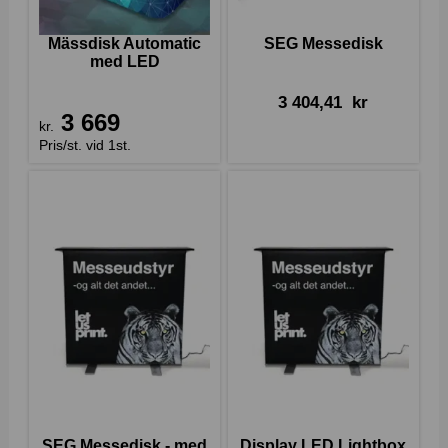
Mässdisk Automatic
SEG Messedisk
med LED
3 404,41
kr
3 669
kr.
Pris/st. vid 1st.
SEG Messedisk - med
Display LED Lightbox