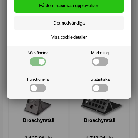
2 801,47
kr
3 654,41
kr
Visa cookie-detaljer
Nödvändiga
Marketing
Funktionella
Statistiska
Broschyrställ
Broschyrställ