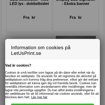
LED lys - dobbeltsidet
- Ekstra banner
Fra
kr
Fra
kr
Information om cookies på
LetUsPrint.se
Vad är cookies?
Cookies är små textfiler som lagras på din dator eller enhet när du
besöker en webbplats. De används för att registrera din aktivitet på
webbplatsen och komma ihåg dina preferenser, vilket gör det enklare
för webbplatsen att känna igen dig vid framtida besök. Cookies kan
innehålla information som användarnamn eller inställningar, men de
lagrar inte personliga uppgifter. Du kan alltid ändra inställningarna i
din webbläsare för att bli informerad när cookies används, eller för att
blockera dem helt.
Läs mer här
SEG Messedisk - med
SEG Messedisk - med
LED lys - dobbeltsidet
LED lys - dobbeltsidet