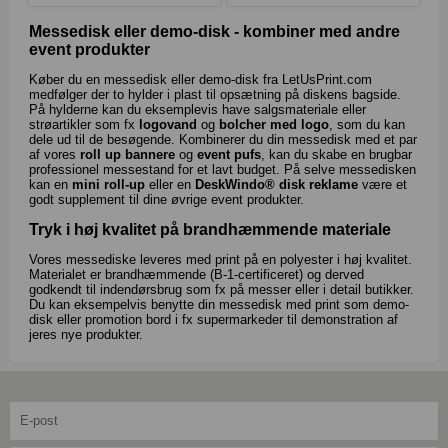
Messedisk eller demo-disk - kombiner med andre
event produkter
Køber du en messedisk eller demo-disk fra LetUsPrint.com
medfølger der to hylder i plast til opsætning på diskens bagside.
På hylderne kan du eksemplevis have salgsmateriale eller
strøartikler som fx
logovand
og
bolcher med logo
, som du kan
dele ud til de besøgende. Kombinerer du din messedisk med et par
af vores
roll up bannere
og
event pufs
, kan du skabe en brugbar
professionel messestand for et lavt budget. På selve messedisken
kan en
mini roll-up
eller en
DeskWindo® disk reklame
være et
godt supplement til dine øvrige event produkter.
Tryk i høj kvalitet på brandhæmmende materiale
Vores messediske leveres med print på en polyester i høj kvalitet.
Materialet er brandhæmmende (B-1-certificeret) og derved
godkendt til indendørsbrug som fx på messer eller i detail butikker.
Du kan eksempelvis benytte din messedisk med print som demo-
disk eller promotion bord i fx supermarkeder til demonstration af
jeres nye produkter.