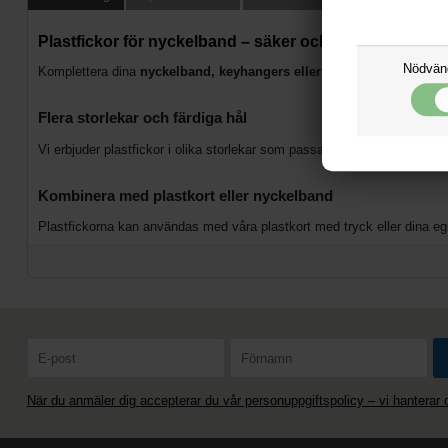
Plastfickor för nyckelband – säker och synlig förvarin
Nödvän
Komplettera dina
nyckelband, keyhangers eller lanyards
med plastfic
Flera storlekar och färdiga hål
Vi erbjuder plastfickor i olika storlekar som passar vanliga ID-kort, A7-
Kombinera med plastkort eller nyckelband
Plastfickorna kan användas med våra plastkort med tryck eller dina 
När du anmäler dig accepterar du vår personuppgiftspolicy – vi hanterar