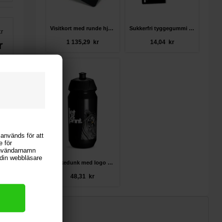
Visitkort med runde hjørner
Sukkerfri tyggegummi 6-pak
kr
1 135,29 kr
14,04 kr
r
r
ara
 kr
 används för att
e för
användarnamn
i din webbläsare
Drikkedunk med logo 600 ml
48,31 kr