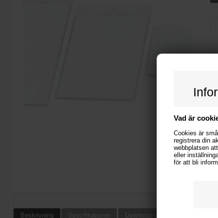
Info
Vad är cooki
Cookies är små 
registrera din a
webbplatsen att
eller inställnin
för att bli info
Beskrivning
Specifikationer
Download design instruktioner oc