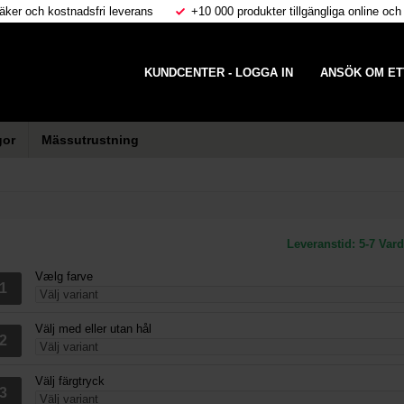
äker och kostnadsfri leverans
+10 000 produkter tillgängliga online och
KUNDCENTER - LOGGA IN
ANSÖK OM ET
gor
Mässutrustning
Leveranstid:
5-7 Var
Vælg farve
Välj med eller utan hål
Välj färgtryck