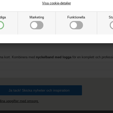
Visa cookie-detaljer
g av kort
diga
Marketing
Funktionella
Sta
kor som skyddar och håller ordning på ID-kort, passerkort, namnskyltar eller b
format och andra korttyper. Alla fickor levereras med hål för enkel montering i n
egna kort. Kombinera med
nyckelband med logga
för en komplett och profession
 dina uppgifter med omsorg.