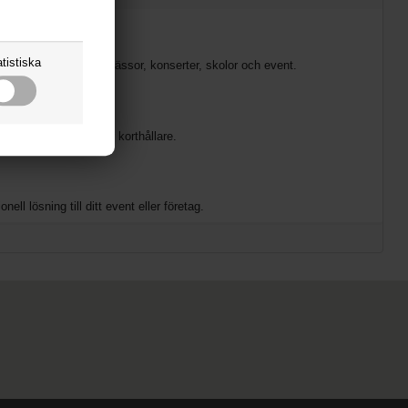
tistiska
iljetter. Perfekt för mässor, konserter, skolor och event.
yckelband, clips eller korthållare.
ell lösning till ditt event eller företag.