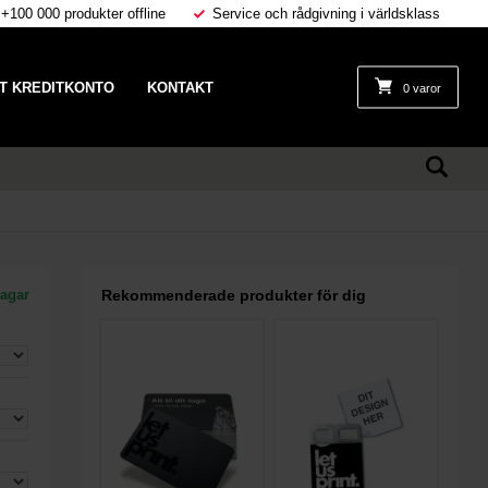
 +100 000 produkter offline
Service och rådgivning i världsklass
T KREDITKONTO
KONTAKT
0 varor
dagar
Rekommenderade produkter för dig