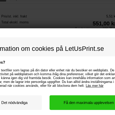
Pris/st. inkl. frakt
5,51 
Total ekskl. moms
551,00
k
Totalt inkl. moms:
688,75
k
-
+
rmation om cookies på LetUsPrint.se
Mängdrabatt
es?
Mängd
Pris/st.
Sp
100
stk.
5,51 kr
0,00
textfiler som lagras på din dator eller enhet när du besöker en webbplats. De
ktivitet på webbplatsen och komma ihåg dina preferenser, vilket gör det enklar
 känna igen dig vid framtida besök. Cookies kan innehålla information som 
gar, men de lagrar inte personliga uppgifter. Du kan alltid ändra inställningarna 
rmerad när cookies används, eller för att blockera dem helt.
Läs mer här
h mall