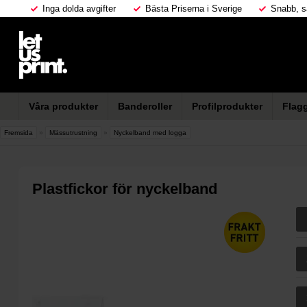
Inga dolda avgifter
Bästa Priserna i Sverige
Snabb, s
Våra produkter
Banderoller
Profilprodukter
Flag
Fremsida
»
Mässutrustning
»
Nyckelband med logga
Plastfickor för nyckelband