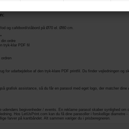
h mall
n:
olfod og cafébord/ståbord på Ø70 el. Ø80 cm.
?*
 din ordre
 tryk-klar PDF fil
l ordren
rug for udarbejdelse af den tryk-klare PDF printfil. Du finder vejledningen og
også grafisk assistance, så du får en parasol med eget logo, der matcher dine øn
e udendørs begivenheder / events. En reklame parasol skaber synlighed om dit
edning. Hos LetUsPrint.com kan du få dine parasoller i forskellige diametre -
llige farver på kantbåndet. Alt sammen vælger du i prisberegneren.