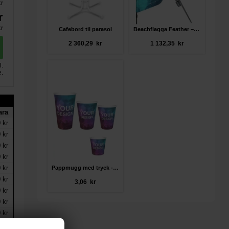
kr
r
r
Cafebord til parasol
Beachflagga Feather – komplett paket
2 360,29 kr
1 132,35 kr
l.
e.
ara
 kr
 kr
 kr
 kr
 kr
Pappmugg med tryck - enkelvägg (Paper2Paper)
 kr
3,06 kr
 kr
 kr
 kr