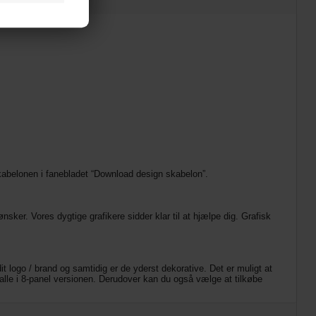
 skabelonen i fanebladet “Download design skabelon”.
sker. Vores dygtige grafikere sidder klar til at hjælpe dig. Grafisk
 logo / brand og samtidig er de yderst dekorative. Det er muligt at
 alle i 8-panel versionen. Derudover kan du også vælge at tilkøbe