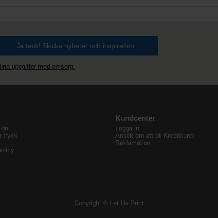
 dina uppgifter med omsorg.
Kundcenter
 du
Logga in
r tryck
Ansök om att bli Kreditkund
Reklamation
olicy
Copyright © Let Us Print