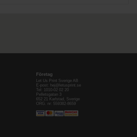
Företag
Let Us Print Sverige AB
E-post: hej@letusprint.se
Tel: 1010-02 02 20
Pelletsgatan 3
652 21 Karlstad, Sverige
ORG. nr: 559382-8659