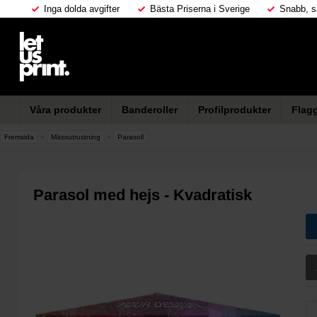
Inga dolda avgifter
Bästa Priserna i Sverige
Snabb, s
Våra produkter
Banderoller
Profilprodukter
Flag
Fremsida
»
Mässutrustning
»
Parasoll
Parasol med hejs - Kvadratisk