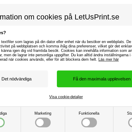
rmation om cookies på LetUsPrint.se
es?
textfiler som lagras på din dator eller enhet när du besöker en webbplats. De
ktivitet på webbplatsen och komma ihåg dina preferenser, vilket gör det enklar
 känna igen dig vid framtida besök. Cookies kan innehålla information som 
gar, men de lagrar inte personliga uppgifter. Du kan alltid ändra inställningarna 
rmerad när cookies används, eller för att blockera dem helt.
Läs mer här
Visa cookie-detaljer
diga
Marketing
Funktionella
Sta