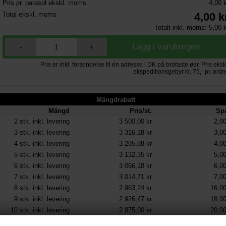
Pris pr. parasol ekskl. moms
4,00 
Total ekskl. moms
4,00
k
Totalt inkl. moms:
5,00
k
-
+
Pris er inkl. forsendelse til én adresse i DK på brofaste øer. Pris eksk
ekspeditionsgebyr kr. 75,- pr. ordr
Mängdrabatt
Mängd
Pris/st.
Sp
2
stk. inkl. levering
3 500,00 kr
2,00
3
stk. inkl. levering
3 316,18 kr
3,00
4
stk. inkl. levering
3 205,88 kr
4,00
5
stk. inkl. levering
3 132,35 kr
5,00
6
stk. inkl. levering
3 066,18 kr
6,00
7
stk. inkl. levering
3 014,71 kr
7,00
8
stk. inkl. levering
2 963,24 kr
16,00
9
stk. inkl. levering
2 926,47 kr
18,00
10
stk. inkl. levering
2 875,00 kr
20,00