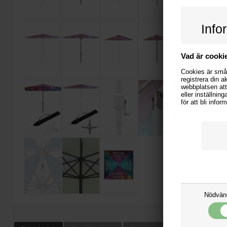
Info
Vad är cooki
Cookies är små 
registrera din a
webbplatsen att
eller inställnin
för att bli info
Nödvän