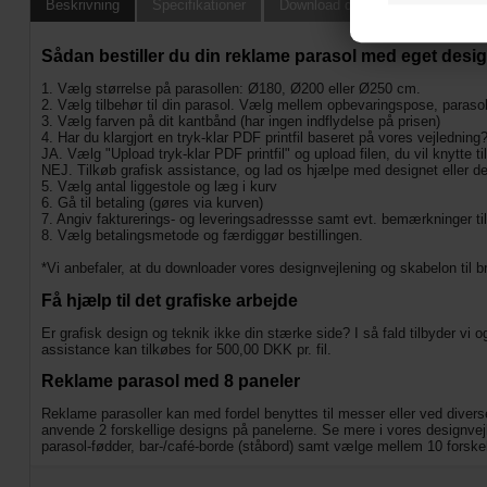
Beskrivning
Specifikationer
Download design instruktioner oc
Sådan bestiller du din reklame parasol med eget desig
1. Vælg størrelse på parasollen: Ø180, Ø200 eller Ø250 cm.
2. Vælg tilbehør til din parasol. Vælg mellem opbevaringspose, paras
3. Vælg farven på dit kantbånd (har ingen indflydelse på prisen)
4. Har du klargjort en tryk-klar PDF printfil baseret på vores vejledning
JA. Vælg "Upload tryk-klar PDF printfil" og upload filen, du vil knytte til
NEJ. Tilkøb grafisk assistance, og lad os hjælpe med designet eller den
5. Vælg antal liggestole og læg i kurv
6. Gå til betaling (gøres via kurven)
7. Angiv fakturerings- og leveringsadressse samt evt. bemærkninger ti
8. Vælg betalingsmetode og færdiggør bestillingen.
*Vi anbefaler, at du downloader vores designvejlening og skabelon til b
Få hjælp til det grafiske arbejde
Er grafisk design og teknik ikke din stærke side? I så fald tilbyder vi 
assistance kan tilkøbes for 500,00 DKK pr. fil.
Reklame parasol med 8 paneler
Reklame parasoller kan med fordel benyttes til messer eller ved divers
anvende 2 forskellige designs på panelerne. Se mere i vores designvejl
parasol-fødder, bar-/café-borde (ståbord) samt vælge mellem 10 forske