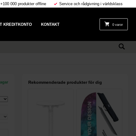
 +100 000 produkter offline
Service och rådgivning i världsklass
T KREDITKONTO
KONTAKT
0 varor
dagar
Rekommenderade produkter för dig