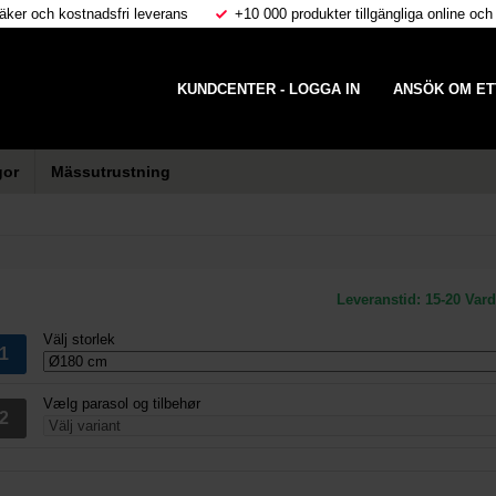
äker och kostnadsfri leverans
+10 000 produkter tillgängliga online och
KUNDCENTER - LOGGA IN
ANSÖK OM ET
gor
Mässutrustning
Leveranstid:
15-20 Var
Välj storlek
Vælg parasol og tilbehør