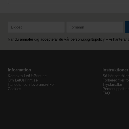
När du anmäler dig accepterar du vår personuppgiftspolicy – vi hanterar
Information
Instruktioner
Kontakta LetUsPrint.se
Så här beställer
Om LetUsPrint.se
Förbered filer fö
Handels- och leveransvillkor
Tryckmallar
Cookies
Personuppgiftsp
FAQ