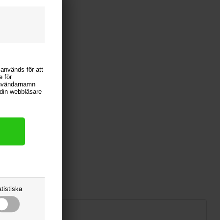
 används för att
e för
användarnamn
i din webbläsare
tistiska