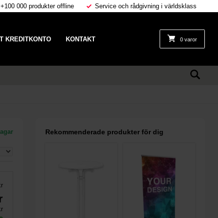
 +100 000 produkter offline
Service och rådgivning i världsklass
T KREDITKONTO
KONTAKT
0 varor
dagar
Rekommenderade produkter för dig
r
r
r