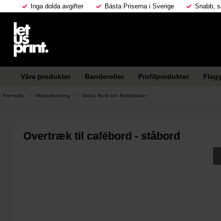
Inga dolda avgifter
Bästa Priserna i Sverige
Snabb, s
Våra produkter
Banderoller
Profilprodukter
Flag
Fremsida
»
Mässutrustning
»
Stolar, Bord och Bordsdukar
Overtræk til cafébord - ståbord