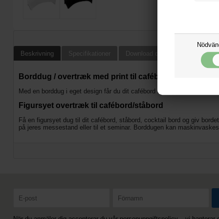
Nödvän
Beskrivning
Specifikationer
Download design instruktioner oc
Borddug / overtræk med print til cafébord / ståbord / 
Med en borddug i eget design får du dit cafébord til at fremstå professi
Figursyet overtræk til cafébord/ståbord
Få en figursyet dug til dit cafébord, ståbord, cocktail bord og giv bor
på jeres messestand eller til et seminar. Borddugen kan maskinvaskes
När du anmäler dig accepterar du vår personuppgiftspolicy – vi hanterar