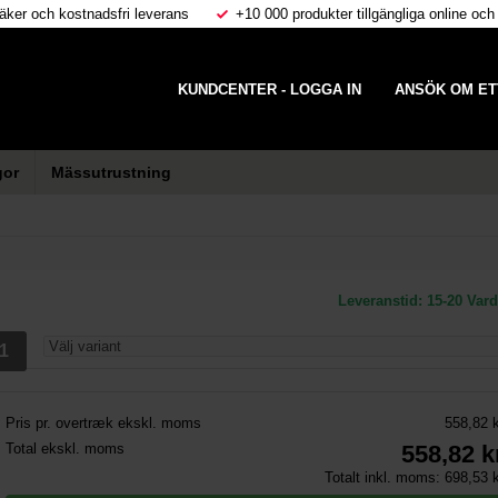
äker och kostnadsfri leverans
+10 000 produkter tillgängliga online och
KUNDCENTER - LOGGA IN
ANSÖK OM ET
gor
Mässutrustning
Leveranstid:
15-20 Var
Pris pr. overtræk ekskl. moms
558,82 k
Total ekskl. moms
558,82
k
Totalt inkl. moms:
698,53
k