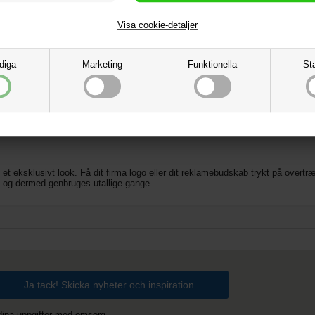
Visa cookie-detaljer
diga
Marketing
Funktionella
Sta
h mall
klapbord
onelt og samtidigt skabe mest mulig branding på din messe eller til dit event.
det et eksklusivt look. Få dit firma logo eller dit reklamebudskab trykt på ove
 og dermed genbruges utallige gange.
 dina uppgifter med omsorg.