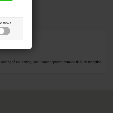
tistiska
rtrækket og få en løsning, som skaber opmærksomhed til fx en reception,