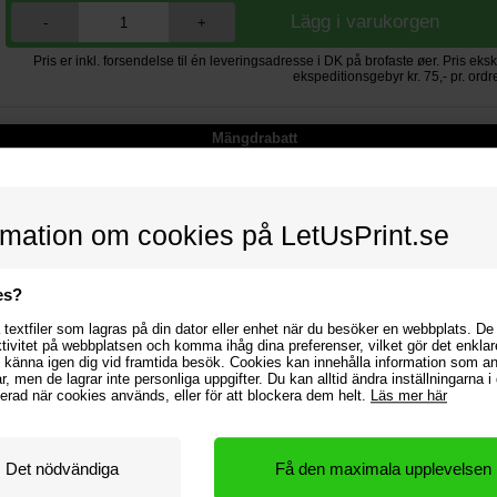
-
+
Pris er inkl. forsendelse til én leveringsadresse i DK på brofaste øer. Pris eksk
ekspeditionsgebyr kr. 75,- pr. ordr
Mängdrabatt
Mängd
Pris/st.
Sp
2
stk.
367,65 kr
382,34
3
stk.
301,47 kr
772,05
rmation om cookies på LetUsPrint.se
4
stk.
272,06 kr
1.147,04
5
stk.
250,00 kr
1.544,10
6
stk.
235,29 kr
1.941,18
es?
7
stk.
220,59 kr
2.367,61
textfiler som lagras på din dator eller enhet när du besöker en webbplats. De
8
stk.
213,24 kr
2.764,64
ktivitet på webbplatsen och komma ihåg dina preferenser, vilket gör det enklar
9
stk.
205,88 kr
3.176,46
 känna igen dig vid framtida besök. Cookies kan innehålla information som 
gar, men de lagrar inte personliga uppgifter. Du kan alltid ändra inställningarna 
10
stk.
198,53 kr
3.602,90
rmerad när cookies används, eller för att blockera dem helt.
Läs mer här