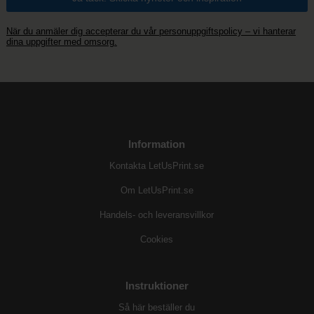
När du anmäler dig accepterar du vår personuppgiftspolicy – vi hanterar
dina uppgifter med omsorg.
Information
Kontakta LetUsPrint.se
Om LetUsPrint.se
Handels- och leveransvillkor
Cookies
Instruktioner
Så här beställer du