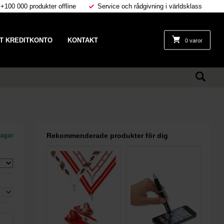
 +100 000 produkter offline
Service och rådgivning i världsklass
T KREDITKONTO
KONTAKT
0 varor
dagar
Rekommenderade produkter för dig