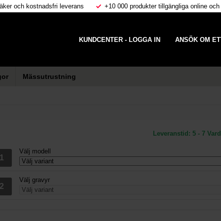
äker och kostnadsfri leverans
+10 000 produkter tillgängliga online och
KUNDCENTER - LOGGA IN
ANSÖK OM ET
gor
Mässutrustning
Leveranstid:
5 - 7 Var
Välj modell
Välj gravyr