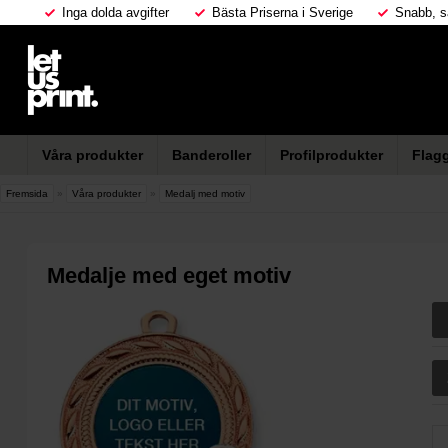
Inga dolda avgifter
Bästa Priserna i Sverige
Snabb, s
Våra produkter
Banderoller
Profilprodukter
Flag
Fremsida
»
Våra produkter
»
Medalj med motiv
Medalje med eget motiv