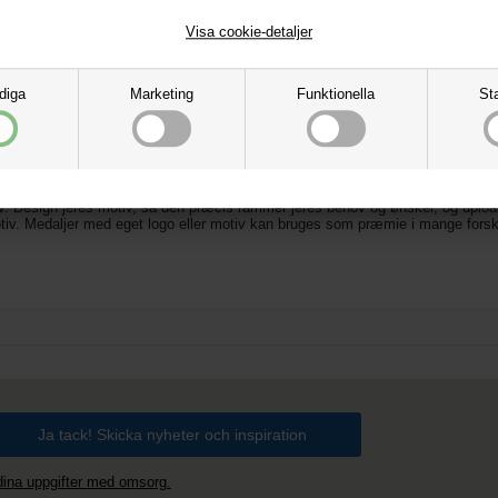
Visa cookie-detaljer
diga
Marketing
Funktionella
Sta
h mall
iv. Design jeres motiv, så den præcis rammer jeres behov og ønsker, og upload
motiv. Medaljer med eget logo eller motiv kan bruges som præmie i mange fo
 dina uppgifter med omsorg.