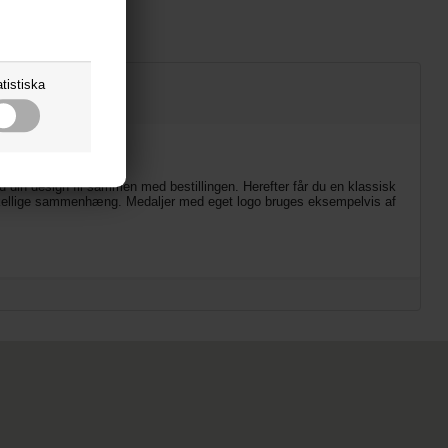
tistiska
 din design fil sammen med bestillingen. Herefter får du en klassisk
rskellige sammenhæng. Medaljer med eget logo bruges eksempelvis af