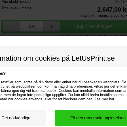
Pris ekskl. moms:
26,47 
Total ekskl. moms
2.647,00
k
Totalt inkl. moms:
3.308,75
k
-
+
Pris ekskl. ekspeditionsgebyr kr. 75,- pr. ordr
Mängdrabatt
rmation om cookies på LetUsPrint.se
Mängd
Pris/st.
Sp
501
stk.
24,26 kr
1.107,21
1001
stk.
22,79 kr
3.683,68
es?
1501
stk.
22,06 kr
6.619,41
textfiler som lagras på din dator eller enhet när du besöker en webbplats. De
ktivitet på webbplatsen och komma ihåg dina preferenser, vilket gör det enklar
 känna igen dig vid framtida besök. Cookies kan innehålla information som 
gar, men de lagrar inte personliga uppgifter. Du kan alltid ändra inställningarna 
rmerad när cookies används, eller för att blockera dem helt.
Läs mer här