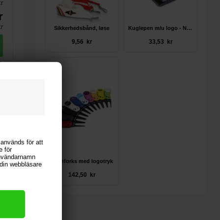
kr
r
r
Sikkerhedsbånd, løse
Kuglepen m/u logo - NASH
9,56 kr
33,53 kr
e.
ara
 kr
 kr
 kr
 används för att
e för
användarnamn
Pitchforks med logotryk
i din webbläsare
142,50 kr