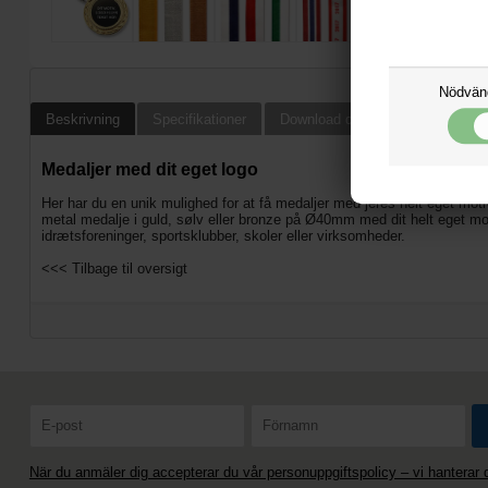
Nödvän
Beskrivning
Specifikationer
Download design instruktioner oc
Medaljer med dit eget logo
Her har du en unik mulighed for at få medaljer med jeres helt eget mot
metal medalje i guld, sølv eller bronze på Ø40mm med dit helt eget 
idrætsforeninger, sportsklubber, skoler eller virksomheder.
<<< Tilbage til oversigt
När du anmäler dig accepterar du vår personuppgiftspolicy – vi hanterar