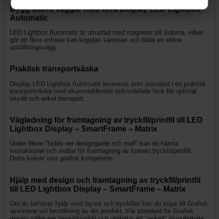
Bygg större väggar med flera Display LED Lightbox
Automatic
LED Lightbox Automatic är utrustad med magneter på sidorna, vilket
gör att flera enheter kan kopplas samman och bilda en större
utställningsvägg.
Praktisk transportväska
Display LED Lightbox Automatic levereras som standard i en praktisk
transportväska med skumvadderade och indelade fack för optimal
skydd och enkel transport.
Vägledning för framtagning av tryckfil/printfil till LED
Lightbox Display – SmartFrame – Matrix
Under fliken "ladda ner designguide och mall" kan du hämta
instruktioner och mallar för framtagning av korrekt tryckfil/printfil.
Detta kräver viss grafisk kompetens.
Hjälp med design och framtagning av tryckfil/printfil
till LED Lightbox Display – SmartFrame – Matrix
Om du behöver hjälp med layout och tryckfiler kan du köpa till Grafisk
assistans vid beställning av din produkt. Vår standard för Grafisk
design gäller per layout/tryckfil och omfattar ett "enkelt" layoutarbete