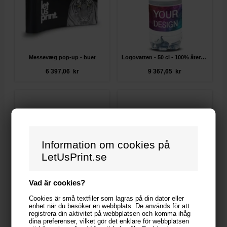
Messevæg pop-up - buet
Logovatten - 50 cl - 100% återvunnen plast
6 397,06 kr
9 367,65 kr
Information om cookies på
LetUsPrint.se
Vad är cookies?
Cookies är små textfiler som lagras på din dator eller
enhet när du besöker en webbplats. De används för att
registrera din aktivitet på webbplatsen och komma ihåg
dina preferenser, vilket gör det enklare för webbplatsen
Salgsmapper med logo
Sukkerfri tyggegummi 12-pak