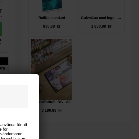
kr
r
r
RollUp standard
Gulvmåtte med logo - standard
830,88 kr
1 830,88 kr
r.
e.
ara
 kr
 kr
 kr
 kr
 kr
FloorWindo® - NG - A0
 kr
3 180,88 kr
 används för att
e för
användarnamn
i din webbläsare