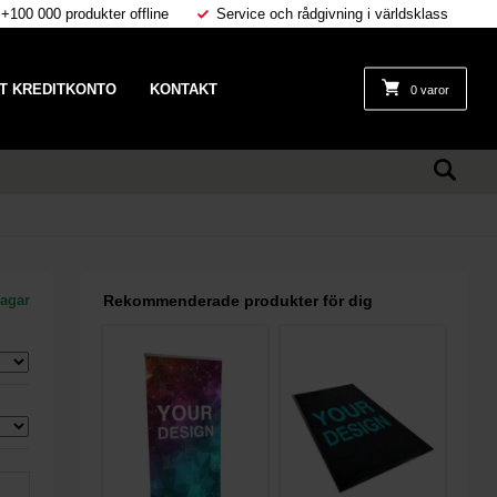
 +100 000 produkter offline
Service och rådgivning i världsklass
T KREDITKONTO
KONTAKT
0 varor
dagar
Rekommenderade produkter för dig