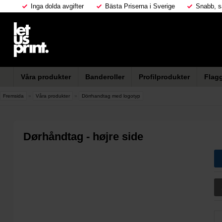
Inga dolda avgifter
Bästa Priserna i Sverige
Snabb, s
Våra produkter
Banderoller
Profilprodukter
Flag
Fremsida
»
Våra produkter
»
Dörrhandtag med logotyp
Dørhåndtag - højre side