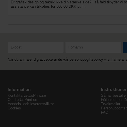
Er grafisk design og teknik ikke din stærke side? I så fald tilbyder vi 
assistance kan tilkøbes for 500,00 DKK pr. fil.
När du anmäler dig accepterar du vår personuppgiftspolicy – vi hanterar
Information
Instruktioner
Kontakta LetUsPrint.se
Så här beställer
Om LetUsPrint.se
Förbered filer fö
Handels- och leveransvillkor
Tryckmallar
Cookies
Personuppgiftsp
FAQ