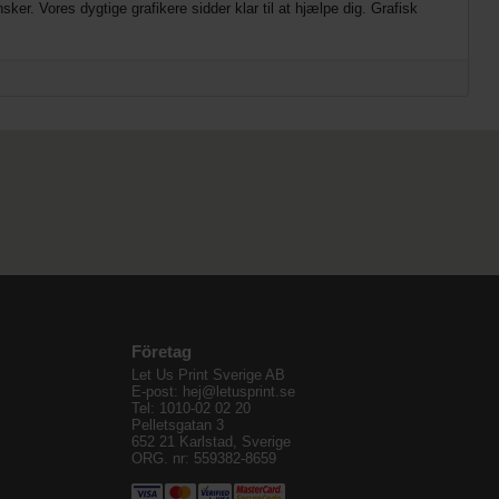
ker. Vores dygtige grafikere sidder klar til at hjælpe dig. Grafisk
Företag
Let Us Print Sverige AB
E-post: hej@letusprint.se
Tel: 1010-02 02 20
Pelletsgatan 3
652 21 Karlstad, Sverige
ORG. nr: 559382-8659