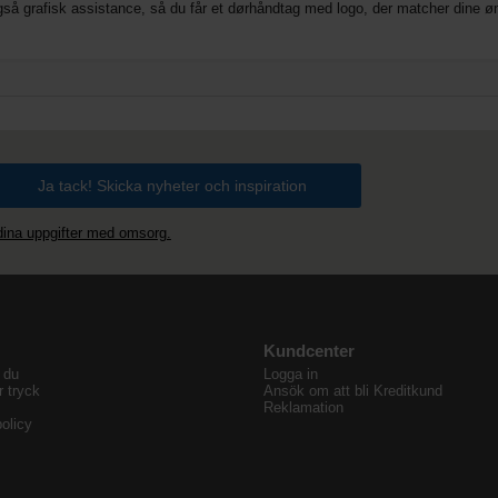
også grafisk assistance, så du får et dørhåndtag med logo, der matcher dine øns
 dina uppgifter med omsorg.
Kundcenter
 du
Logga in
r tryck
Ansök om att bli Kreditkund
Reklamation
olicy