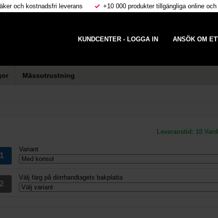
äker och kostnadsfri leverans
+10 000 produkter tillgängliga online och
KUNDCENTER - LOGGA IN
ANSÖK OM ET
gor
Mässutrustning
Leveranstid:
10 Var
Variant
Välj färg på dörrhandtagets bakplatta