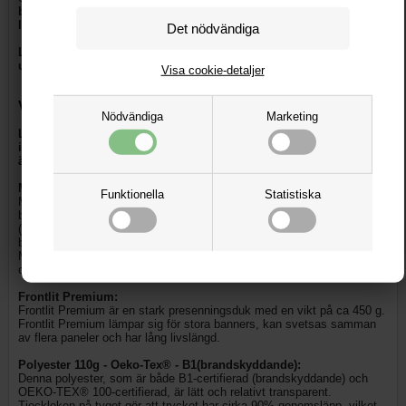
banderoller online
hos
LetUsPrint.se
och få
snabb
leverans
och
gratis frakt
i Sverige.
LetUsPrint.se har ett stort urval av banderoller med tryck -
se hela
urvalet av tryckta banderoller här.
Visa cookie-detaljer
Välj bland följande material för din banderoll:
Nödvändiga
Marketing
LetUsPrint.se rekommenderar B1 (brandskyddande) material för
inomhusbruk. Normalt kräver mässarrangörer m.fl. att materialen
är brandskyddande.
Mesh Standard - B1(brandskyddande):
Funktionella
Statistiska
Mesh Standard är en perforerad presenningsduk. Perforeringen gör att
bannern inte är lika utsatt för vind. Mesh Standard är B1-certifierad
(brandskyddande) och har en vikt på ca 300 g. Hålen kan göra att
budskapet på bannern blir något suddigt i motljus.
Mesh Standard lämpar sig för "mindre" banners (format på max 500
cm på ena ledden) och för kortvarig utomhusanvändning.
Frontlit Premium:
Frontlit Premium är en stark presenningsduk med en vikt på ca 450 g.
Frontlit Premium lämpar sig för stora banners, kan svetsas samman
av flera paneler och har lång livslängd.
Polyester 110g - Oeko-Tex® - B1(brandskyddande):
Denna polyester, som är både B1-certifierad (brandskyddande) och
OEKO-TEX® 100-certifierad, är lätt och relativt transparent.
Tjockleken på tyget gör att trycket har cirka 90% genomsläpp, vilket