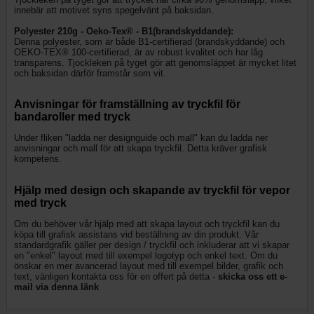
innebär att motivet syns spegelvänt på baksidan.
Polyester 210g - Oeko-Tex® - B1(brandskyddande):
Denna polyester, som är både B1-certifierad (brandskyddande) och
OEKO-TEX® 100-certifierad, är av robust kvalitet och har låg
transparens. Tjockleken på tyget gör att genomsläppet är mycket litet
och baksidan därför framstår som vit.
Anvisningar för framställning av tryckfil för
bandaroller med tryck
Under fliken "ladda ner designguide och mall" kan du ladda ner
anvisningar och mall för att skapa tryckfil. Detta kräver grafisk
kompetens.
Hjälp med design och skapande av tryckfil för vepor
med tryck
Om du behöver vår hjälp med att skapa layout och tryckfil kan du
köpa till grafisk assistans vid beställning av din produkt. Vår
standardgrafik gäller per design / tryckfil och inkluderar att vi skapar
en "enkel" layout med till exempel logotyp och enkel text. Om du
önskar en mer avancerad layout med till exempel bilder, grafik och
text, vänligen kontakta oss för en offert på detta -
skicka oss ett e-
mail via denna länk