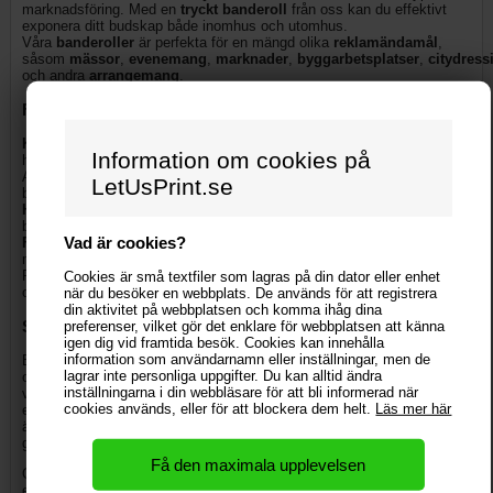
marknadsföring. Med en
tryckt banderoll
från oss kan du effektivt
exponera ditt budskap både inomhus och utomhus.
Våra
banderoller
är perfekta för en mängd olika
reklamändamål
,
såsom
mässor
,
evenemang
,
marknader
,
byggarbetsplatser
,
citydress
och andra
arrangemang
.
Fördelar med Banderoller från LetUsPrint.se:
Kostnadseffektivt
och
snabbt
tryck för att skapa
Information om cookies på
högkvalitativa
reklambanderoller
till bra priser.
Anpassa
storlek
och
material
efter dina specifika behov. Vi erbjuder
LetUsPrint.se
både
vinylbanderoller
,
meshbanderoller
och
polyesterbanderoller
.
Hållbara material
som är väderbeständiga och lämpliga för
både
inomhus
och
utomhusbruk
.
Vad är cookies?
Flexibilitet
i design – välj mellan
standardstorlekar
eller anpassade
mått för att passa ditt evenemang.
Perfekt för
byggarbetsplatser
,
mässor
,
event
,
marknadsföring
,
Cookies är små textfiler som lagras på din dator eller enhet
och
butiksreklam
.
när du besöker en webbplats. De används för att registrera
din aktivitet på webbplatsen och komma ihåg dina
Skräddarsy Ditt Budskap
preferenser, vilket gör det enklare för webbplatsen att känna
igen dig vid framtida besök. Cookies kan innehålla
information som användarnamn eller inställningar, men de
En
banderoll med tryck
från
LetUsPrint.se
ger maximal synlighet
lagrar inte personliga uppgifter. Du kan alltid ändra
och en effektiv marknadsföringslösning för ditt företag. Du kan
inställningarna i din webbläsare för att bli informerad när
välja
storlek
,
material
och
utförande
för att skapa
cookies används, eller för att blockera dem helt.
Läs mer här
en
reklambanderoll
som passar perfekt för ditt syfte. Vi erbjuder
även alternativ för
kantförstärkning
,
öljetter
och
silikonband
, vilket
gör det enkelt att sätta upp din
banderoll
var du än behöver den.
Oavsett om du behöver en
stor banderoll
för att täcka en byggfasad
eller en mindre banderoll för ditt
evenemang
, kan du
beställa