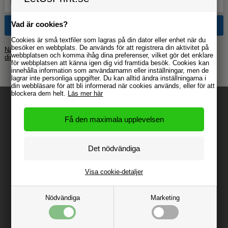
Vad är cookies?
Cookies är små textfiler som lagras på din dator eller enhet när du
besöker en webbplats. De används för att registrera din aktivitet på
När du anmäler dig accepterar du vår personuppgiftspolicy – vi hanterar
webbplatsen och komma ihåg dina preferenser, vilket gör det enklare
dina uppgifter med omsorg.
för webbplatsen att känna igen dig vid framtida besök. Cookies kan
innehålla information som användarnamn eller inställningar, men de
lagrar inte personliga uppgifter. Du kan alltid ändra inställningarna i
din webbläsare för att bli informerad när cookies används, eller för att
blockera dem helt.
Läs mer här
Information
Kontakta LetUsPrint.se
Om LetUsPrint.se
Visa cookie-detaljer
Handels- och leveransvillkor
Nödvändiga
Marketing
Cookies