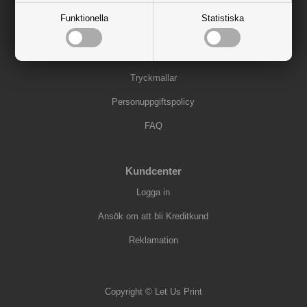
Instruktioner
Funktionella
Statistiska
Så här beställer du
Förbered filer för tryck
Tryckmallar
Personuppgiftspolicy
FAQ
Kundcenter
Logga in
Ansök om att bli Kreditkund
Reklamation
Copyright © Let Us Print